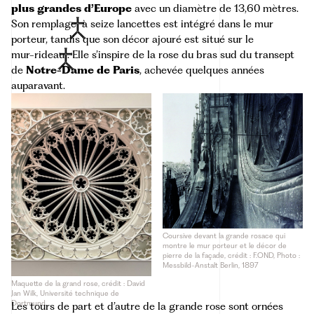
plus grandes d’Europe
avec un diamètre de 13,60 mètres.
Son
remplage
à seize lancettes est intégré dans le mur
porteur, tandis que son décor ajouré est situé sur le
mur-rideau
. Elle s’inspire de la rose du bras sud du transept
de
Notre-Dame de Paris
, achevée quelques années
auparavant.
Coursive devant la grande rosace qui
montre le mur porteur et le décor de
pierre de la façade, crédit : F.OND, Photo :
Messbild-Anstalt Berlin, 1897
Maquette de la grand rose, crédit : David
Jan Wilk, Université technique de
Dortmund
Les tours de part et d’autre de la grande rose sont ornées