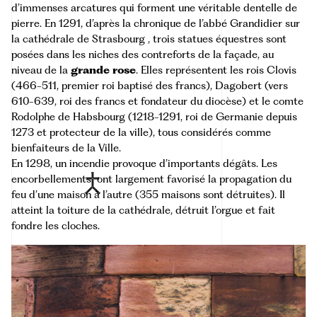
d’immenses arcatures qui forment une véritable dentelle de
pierre. En 1291, d’après la chronique de
l’abbé Grandidier
sur
la cathédrale de Strasbourg , trois statues équestres sont
posées dans les niches des contreforts de la façade, au
niveau de la
grande rose
. Elles représentent les rois Clovis
(466-511, premier roi baptisé des francs), Dagobert (vers
610-639, roi des francs et fondateur du diocèse) et le comte
Rodolphe de Habsbourg (1218-1291, roi de Germanie depuis
1273 et protecteur de la ville), tous considérés comme
bienfaiteurs de la Ville.
En 1298, un incendie provoque d’importants dégâts. Les
encorbellements
ont largement favorisé la propagation du
feu d’une maison à l’autre (355 maisons sont détruites). Il
atteint la toiture de la cathédrale, détruit l’orgue et fait
fondre les cloches.