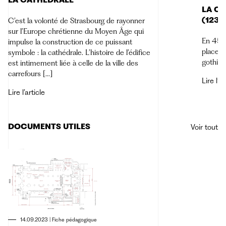
LA CATHÉDRALE
LA CO
(1235
C’est la volonté de Strasbourg de rayonner
sur l’Europe chrétienne du Moyen Âge qui
En 45 a
impulse la construction de ce puissant
place à
symbole : la cathédrale. L’histoire de l’édifice
gothiqu
est intimement liée à celle de la ville des
carrefours […]
Lire l’ar
Lire l’article
DOCUMENTS UTILES
Voir tout
14.09.2023
|
Fiche pédagogique