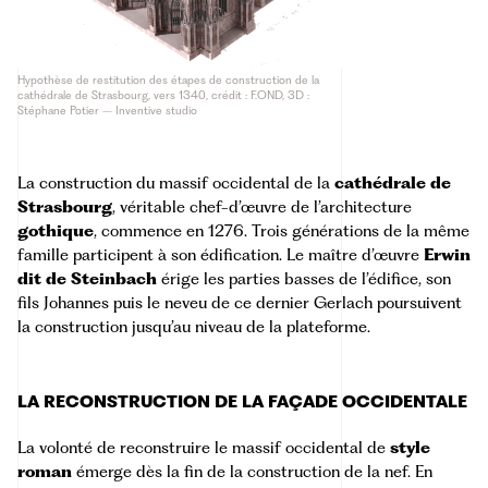
Hypothèse de restitution des étapes de construction de la
cathédrale de Strasbourg, vers 1340, crédit : F.OND, 3D :
Stéphane Potier – Inventive studio
La construction du massif occidental de la
cathédrale de
Strasbourg
, véritable chef-d’œuvre de l’architecture
gothique
, commence en 1276. Trois générations de la même
famille participent à son édification. Le maître d’œuvre
Erwin
dit de Steinbach
érige les parties basses de l’édifice, son
fils Johannes puis le neveu de ce dernier Gerlach poursuivent
la construction jusqu’au niveau de la plateforme.
LA RECONSTRUCTION DE LA FAÇADE OCCIDENTALE
La volonté de reconstruire le massif occidental de
style
roman
émerge dès la fin de la construction de la nef. En