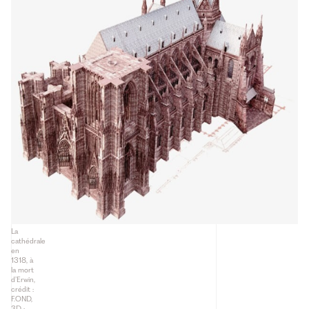
La
cathédrale
en
1318, à
la mort
d’Erwin,
crédit :
F.OND,
3D :