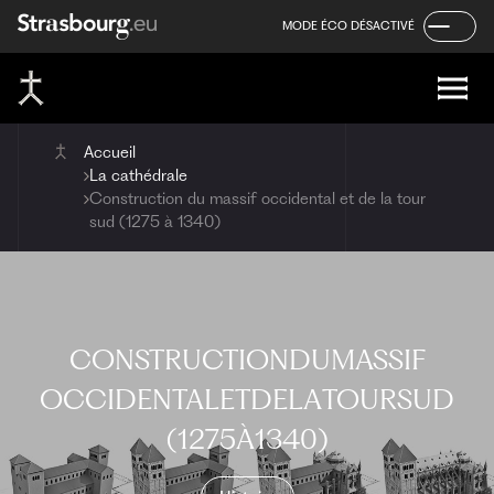
Panneau de gestion des cookies
Aller
Aller
Aller
MODE ÉCO DÉSACTIVÉ
au
au
au
contenu
menu
pied
de
page
Accueil
La cathédrale
Construction du massif occidental et de la tour
sud (1275 à 1340)
CONSTRUCTION
DU
MASSIF
OCCIDENTAL
ET
DE
LA
TOUR
SUD
(1275
À
1340)