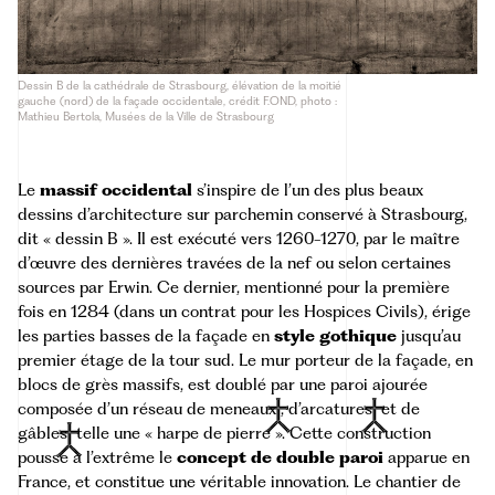
Dessin B de la cathédrale de Strasbourg, élévation de la moitié
gauche (nord) de la façade occidentale, crédit F.OND, photo :
Mathieu Bertola, Musées de la Ville de Strasbourg
Le
massif occidental
s’inspire de l’un des plus beaux
dessins d’architecture sur parchemin conservé à Strasbourg,
dit « dessin B ». Il est exécuté vers 1260-1270, par le maître
d’œuvre des dernières travées de la nef ou selon certaines
sources par Erwin. Ce dernier, mentionné pour la première
fois en 1284 (dans un contrat pour les Hospices Civils), érige
les parties basses de la façade en
style gothique
jusqu’au
premier étage de la tour sud. Le mur porteur de la façade, en
blocs de grès massifs, est doublé par une paroi ajourée
composée d’un réseau de
meneaux
, d’
arcatures
et de
gâbles
telle une « harpe de pierre ». Cette construction
pousse à l’extrême le
concept de double paroi
apparue en
France, et constitue une véritable innovation. Le chantier de