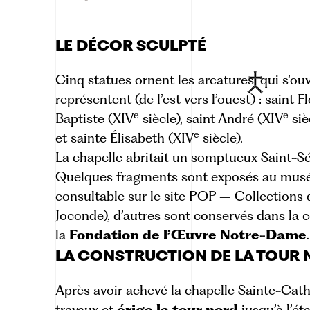
LE DÉCOR SCULPTÉ
Cinq statues ornent les
arcatures
qui s’ouv
représentent (de l’est vers l’ouest) : saint F
e
e
Baptiste (XIV
siècle), saint André (XIV
siè
e
et sainte Élisabeth (XIV
siècle).
La chapelle abritait un somptueux Saint-Sé
Quelques fragments sont exposés au mus
consultable sur le
site POP – Collections 
Joconde)
, d’autres sont conservés dans la 
la
Fondation de l’Œuvre Notre-Dame
.
LA CONSTRUCTION DE LA TOUR
Après avoir achevé la chapelle Sainte-Cath
travaux et
érige la tour nord
jusqu’à l’ét