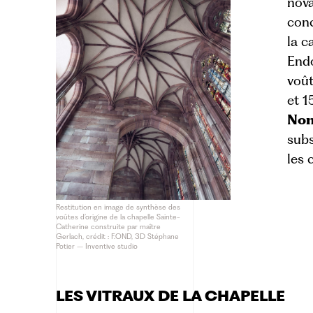
nova
conc
la c
End
voût
et 1
No
subs
les 
Restitution en image de synthèse des
voûtes d’origine de la chapelle Sainte-
Catherine construite par maître
Gerlach, crédit : F.OND, 3D Stéphane
Potier – Inventive studio
LES VITRAUX DE LA CHAPELLE