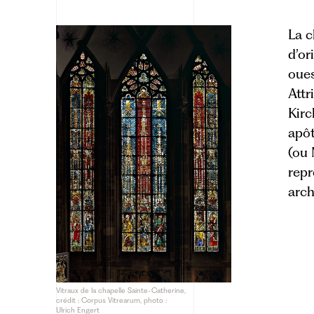
La c
d’or
oues
Attr
Kirc
apôt
(ou 
repr
arch
Vitraux de la chapelle Sainte-Catherine,
crédit : Corpus Vitrearum, photo :
Ulrich Engert