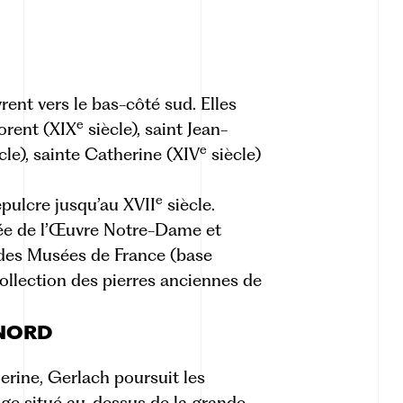
rent vers le bas-côté sud. Elles
e
lorent (XIX
siècle), saint Jean-
e
cle), sainte Catherine (XIV
siècle)
e
pulcre jusqu’au XVII
siècle.
ée de l’Œuvre Notre-Dame et
des Musées de France (base
collection des pierres anciennes de
 NORD
erine, Gerlach poursuit les
age situé au-dessus de la grande