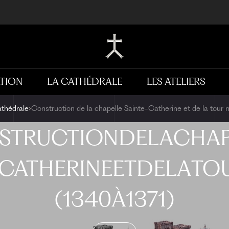
TION
LA CATHÉDRALE
LES ATELIERS
athédrale
Construction de la chapelle Sainte-Catherine et de la tour 
STRUCTION
DE
LA
CHAP
-CATHERINE
ET
DE
LA
TO
(1340
À
1371)