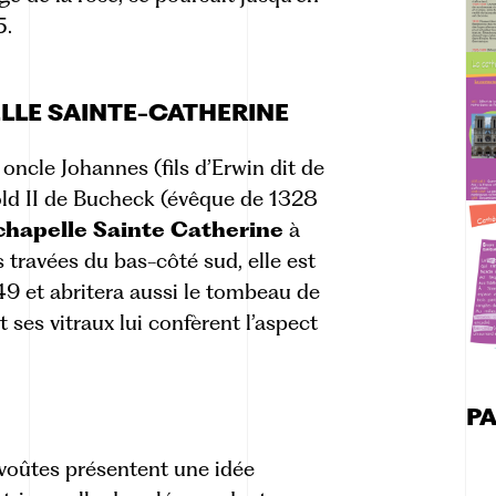
5.
LLE SAINTE-CATHERINE
 oncle
Johannes (fils d’Erwin dit de
old II de Bucheck (évêque de 1328
 chapelle Sainte Catherine
à
 travées du bas-côté sud, elle est
349 et abritera aussi le tombeau de
t ses vitraux lui confèrent l’aspect
P
voûtes présentent une idée