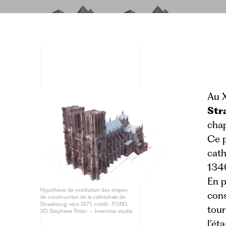
Au 
Str
chap
Ce p
cath
1340
En p
Hypothèse de restitution des étapes
cons
de construction de la cathédrale de
Strasbourg, vers 1371, crédit : F.OND,
tour
3D Stéphane Potier – Inventive studio
l’ét