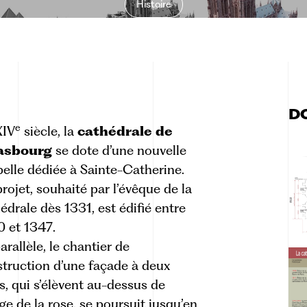
Histoire
D
e
XIV
siècle
, la
cathédrale de
asbourg
se dote d’une nouvelle
elle dédiée à Sainte-Catherine.
rojet, souhaité par l’évêque de la
édrale dès 1331, est édifié entre
 et 1347.
arallèle, le chantier de
truction d’une façade à deux
s, qui s’élèvent au-dessus de
age de la rose, se poursuit jusqu’en