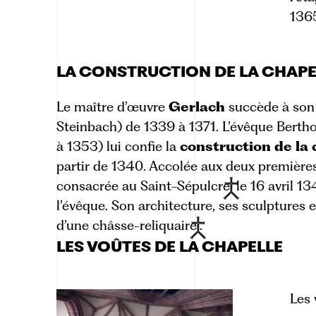
136
LA CONSTRUCTION DE LA CHAPE
Le maître d’œuvre
Gerlach
succède à son
Steinbach)
de 1339 à 1371. L’évêque Berth
à 1353) lui confie la
construction de la
partir de 1340. Accolée aux deux premières
consacrée au
Saint-Sépulcre
le 16 avril 1
l’évêque. Son architecture, ses sculptures e
d’une
châsse-reliquaire
.
LES VOÛTES DE LA CHAPELLE
Les 