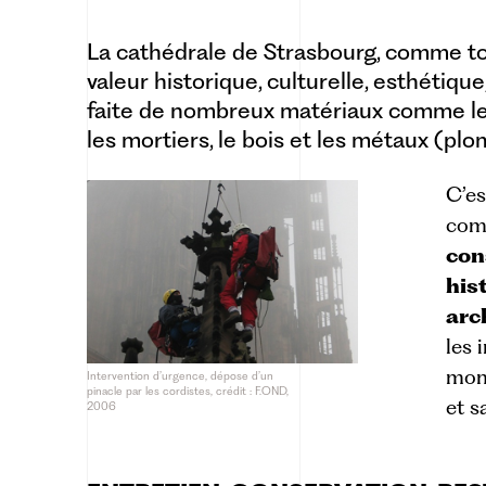
La cathédrale de Strasbourg, comme tou
valeur historique, culturelle, esthétique,
faite de nombreux matériaux comme le gr
les mortiers, le bois et les métaux (plomb
C’es
com
con
his
arc
les 
monu
Intervention d’urgence, dépose d’un
pinacle par les cordistes, crédit : F.OND,
et sa
2006