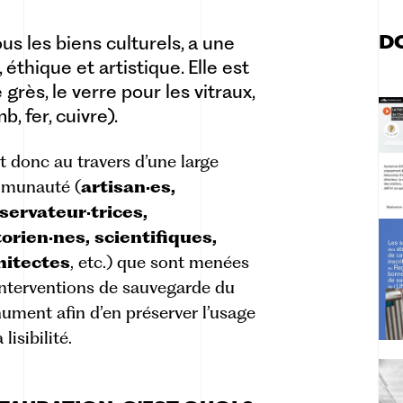
D
s les biens culturels, a une
 éthique et artistique. Elle est
ès, le verre pour les vitraux,
, fer, cuivre).
t donc au travers d’une large
munauté (
artisan·es,
servateur·trices,
torien·nes, scientifiques,
hitectes
, etc.) que sont menées
interventions de sauvegarde du
ment afin d’en préserver l’usage
 lisibilité.