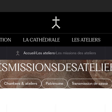
TION
LA CATHÉDRALE
LES ATELIERS
Accueil
Les ateliers
Les missions des ateliers
ES
MISSIONS
DES
ATELIE
Chantiers & ateliers
Patrimoine
Transmission de savoir