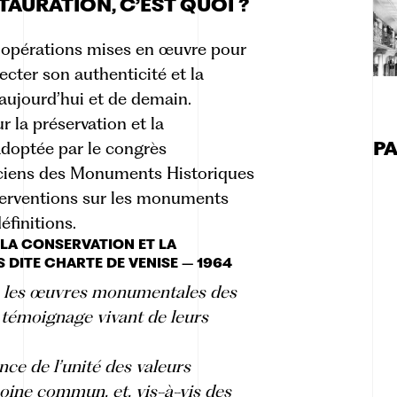
TAURATION, C’EST QUOI ?
et opérations mises en œuvre pour
ecter son authenticité et la
ujourd’hui et de demain.
r la préservation et la
P
adoptée par le congrès
niciens des Monuments Historiques
nterventions sur les monuments
éfinitions.
 LA CONSERVATION ET LA
 DITE CHARTE DE VENISE – 1964
é, les œuvres monumentales des
 témoignage vivant de leurs
ce de l’unité des valeurs
ine commun, et, vis-à-vis des