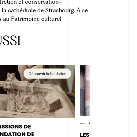
tretien et conservation-
e la cathédrale de Strasbourg. À ce
its au Patrimoine culturel
SSI
Découvrir la fondation
Chan
18.12.2024
ISSIONS DE
ONDATION DE
LES MALADIES DU