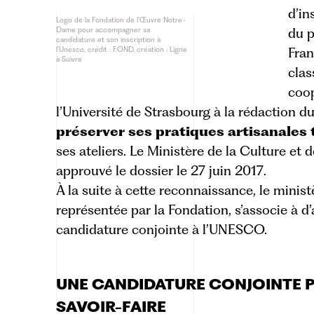
d’in
Logo de la Fondation de l’Œuvre Notre-
Dame pour accompagner sa
du p
candidature et son inscription à
l’Unesco, crédit : F.OND, création : Ligne
Fran
à Suivre
clas
coop
l’Université de Strasbourg à la
rédaction du
préserver ses pratiques artisanales 
ses ateliers. Le Ministère de la Culture et
approuvé le dossier le 27 juin 2017.
À la suite à cette reconnaissance, le minis
représentée par la Fondation, s’associe à d
candidature conjointe à l’UNESCO.
UNE CANDIDATURE CONJOINTE P
SAVOIR-FAIRE