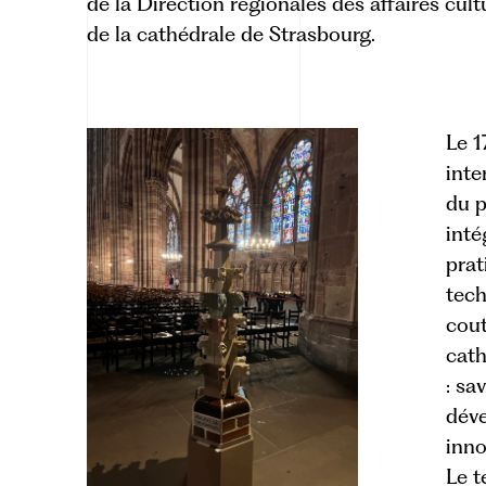
de la Direction régionales des affaires cult
de la cathédrale de Strasbourg.
Le 1
int
du p
inté
prat
tech
cout
cath
: sa
déve
inno
Le t