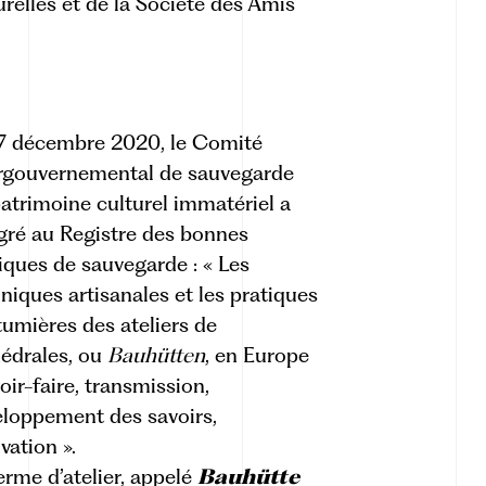
urelles et de la Société des Amis
7 décembre 2020, le Comité
ergouvernemental de sauvegarde
atrimoine culturel immatériel a
gré au Registre des bonnes
iques de sauvegarde : «
Les
niques artisanales et les pratiques
umières des ateliers de
édrales, ou
Bauhütten
, en Europe
voir-faire, transmission,
loppement des savoirs,
vation
».
erme d’atelier, appelé
Bauhütte