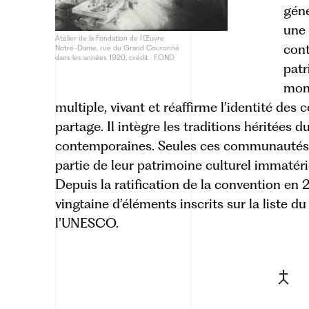
géné
une 
Atelier de la Fondation de l’Œuvre
cont
Notre-Dame, rue du Grand Couronné
dans les années 1920, crédit : F.OND
patr
monu
multiple, vivant et réaffirme l’identité des
partage. Il intègre les traditions héritées d
contemporaines. Seules ces communautés d
partie de leur patrimoine culturel immatéri
Depuis la ratification de la convention en
vingtaine d’éléments
inscrits sur la liste d
l’UNESCO.