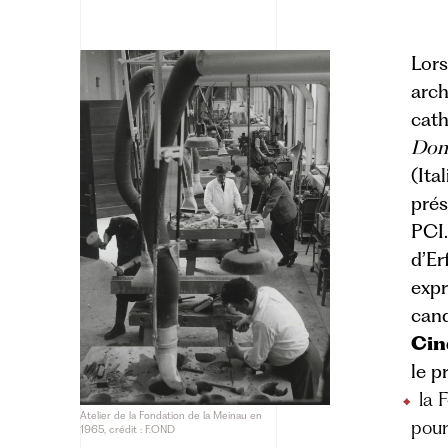
Lors
arch
cath
Dom
(Ita
prés
PCI.
d’Er
expr
cand
Cin
le pr
la 
Atelier de la Fondation de la Meinau en
pour
1965, crédit : F.OND