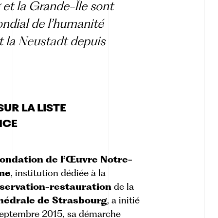
 et la Grande-Île sont
ndial de l’humanité
 la
Neustadt
depuis
UR LA LISTE
NCE
ondation de l’Œuvre Notre-
me
, institution dédiée à la
servation-restauration
de la
hédrale de Strasbourg
, a initié
septembre 2015, sa démarche