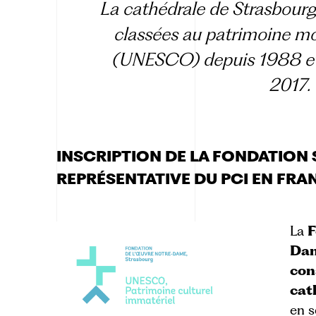
La cathédrale de Strasbourg
classées au patrimoine mo
(UNESCO) depuis 1988 et
2017
.
INSCRIPTION DE LA FONDATION S
REPRÉSENTATIVE DU PCI EN FRA
La
F
Da
con
cat
en 