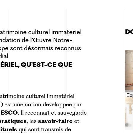
D
trimoine culturel immatériel
ondation de l’Œuvre Notre-
rope sont désormais reconnus
ial.
ÉRIEL, QU’EST-CE QUE
atrimoine culturel immatériel
) est une notion développée par
NESCO
. Il reconnaît et sauvegarde
pratiques
, les
savoir-faire
et
rituels
qui sont transmis de