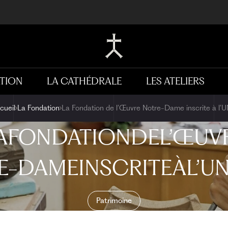
TION
LA CATHÉDRALE
LES ATELIERS
cueil
La Fondation
La Fondation de l’Œuvre Notre-Dame inscrite à l
A
FONDATION
DE
L’ŒUV
E-DAME
INSCRITE
À
L’U
Patrimoine