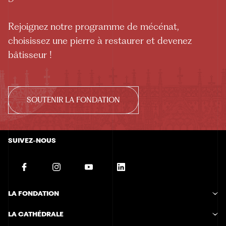
Rejoignez notre programme de mécénat,
choisissez une pierre à restaurer et devenez
bâtisseur !
SOUTENIR LA FONDATION
SUIVEZ-NOUS
LA FONDATION
Histoire de la Fondation
LA CATHÉDRALE
Missions de la Fondation