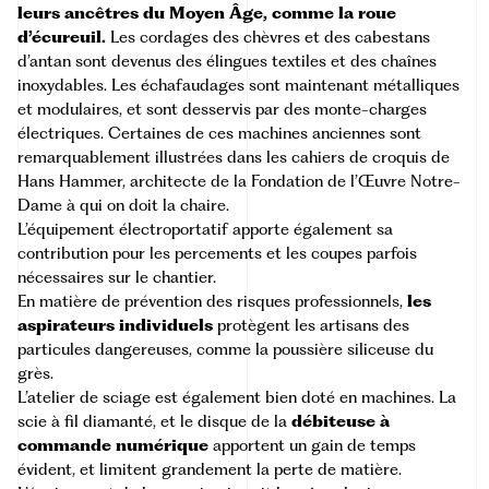
leurs ancêtres du Moyen Âge, comme la roue
d’écureuil.
Les cordages des chèvres et des cabestans
d’antan sont devenus des élingues textiles et des chaînes
inoxydables. Les échafaudages sont maintenant métalliques
et modulaires, et sont desservis par des monte-charges
électriques. Certaines de ces machines anciennes sont
remarquablement illustrées dans les
cahiers de croquis de
Hans Hammer
, architecte de la Fondation de l’Œuvre Notre-
Dame à qui on doit la chaire.
L’équipement électroportatif apporte également sa
contribution pour les percements et les coupes parfois
nécessaires sur le chantier.
En matière de prévention des risques professionnels,
les
aspirateurs individuels
protègent les artisans des
particules dangereuses, comme la poussière siliceuse du
grès.
L’atelier de sciage est également bien doté en machines. La
scie à fil diamanté, et le disque de la
débiteuse à
commande numérique
apportent un gain de temps
évident, et limitent grandement la perte de matière.