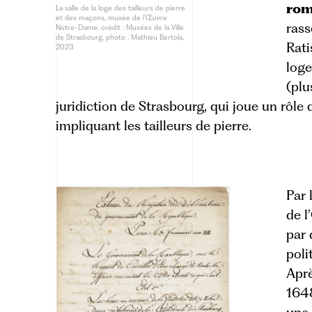
rom
La salle de la loge des tailleurs de pierre
et des maçons, musée de l’Œuvre
rass
Notre-Dame, crédit : Musées de la Ville
de Strasbourg, photo : Mathieu Bertola,
Rati
2023
loge
(plu
juridiction de Strasbourg, qui joue un rôle 
impliquant les tailleurs de pierre.
Par 
de 
par 
poli
Aprè
1648