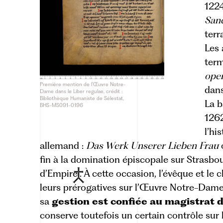
1224
San
terr
Les 
term
oper
Première mention de l’Œuvre Notre-
dan
Dame dans le Liber regulae, crédit :
Bibliothèque Humaniste de Sélestat,
La b
BHS-MS091-0196
126
l’hi
allemand :
Das Werk Unserer Lieben Frau
fin à la domination épiscopale sur Strasbou
d’Empire
. À cette occasion, l’évêque et le
leurs prérogatives sur l’Œuvre Notre-Dame
sa
gestion est confiée au magistrat 
conserve toutefois un certain contrôle sur