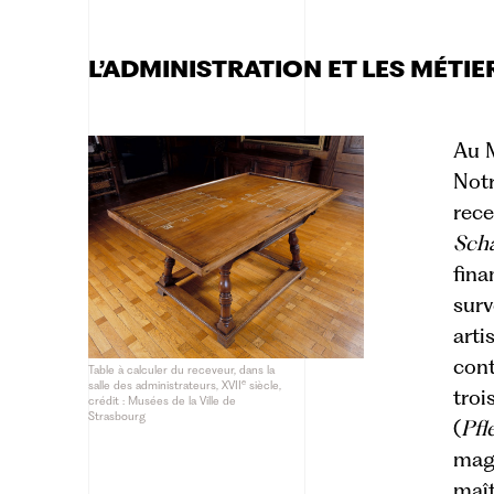
L’ADMINISTRATION ET LES MÉTI
Au M
Notr
rece
Sch
fina
surv
arti
cont
Table à calculer du receveur, dans la
e
salle des administrateurs, XVII
siècle,
troi
crédit : Musées de la Ville de
Strasbourg
(
Pfl
magi
maît