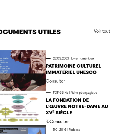
OCUMENTS UTILES
Voir tout
22.03.2021
|
Livre numérique
PATRIMOINE CULTUREL
IMMATÉRIEL UNESCO
Consulter
PDF 68 Ko
|
Fiche pédagogique
LA FONDATION DE
L’ŒUVRE NOTRE-DAME AU
E
XV
SIÈCLE
Consulter
5.01.2016
|
Podcast