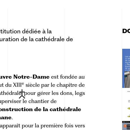
D
itution dédiée à la
uration de la cathédrale de
vre Notre-Dame
est fondée au
e
t du XIII
siècle par le
chapitre de
athédrale
pour
gérer les dons, legs
uperviser le chantier de
onstruction de la cathédrale
mane
.
 apparaît pour la première fois vers