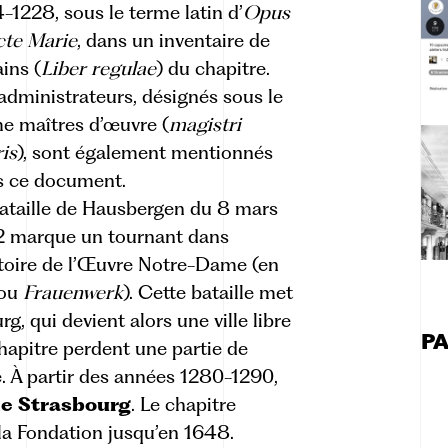
-1228, sous le terme latin d’
Opus
cte Marie
, dans un inventaire de
ains (
Liber regulae
) du chapitre.
administrateurs, désignés sous le
e maîtres d’œuvre (
magistri
is
), sont également mentionnés
s ce document.
ataille de Hausbergen du 8 mars
2 marque un tournant dans
stoire de l’Œuvre Notre-Dame (en
ou
Frauenwerk
). Cette bataille met
rg, qui devient alors une
ville libre
P
 chapitre perdent une partie de
. À partir des années 1280-1290,
de Strasbourg
. Le chapitre
 la Fondation jusqu’en 1648.