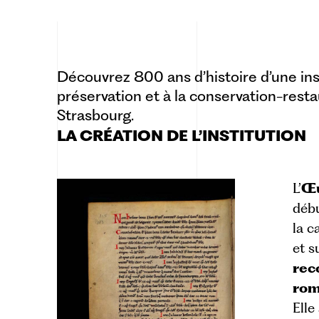
Découvrez 800 ans d’histoire d’une inst
préservation et à la conservation-resta
Strasbourg.
LA CRÉATION DE L’INSTITUTION
L’
Œu
débu
la
c
et s
rec
ro
Elle