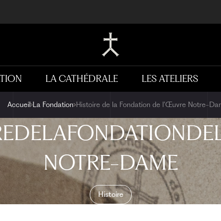
TION
LA CATHÉDRALE
LES ATELIERS
Accueil
La Fondation
Histoire de la Fondation de l’Œuvre Notre-D
RE
DE
LA
FONDATION
DE
NOTRE-DAME
Histoire