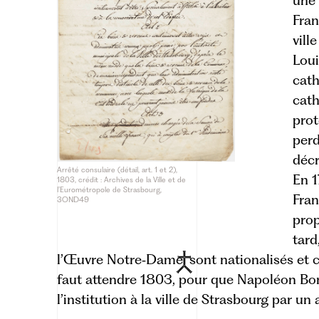
une 
Fran
vill
Loui
cath
cath
prot
perd
décr
Arrêté consulaire (détail, art. 1 et 2),
En 1
1803, crédit : Archives de la Ville et de
l’Eurométropole de Strasbourg,
Fran
3OND49
prop
tard
l’Œuvre
Notre‑Dame
sont nationalisés et c
faut attendre 1803, pour que Napoléon Bon
l’institution à la ville de Strasbourg par un 