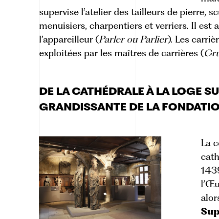
supervise l’atelier des tailleurs de pierre, 
menuisiers, charpentiers et verriers. Il est
l’appareilleur (
Parler ou Parlier
). Les carri
exploitées par les maîtres de carrières (
Gru
DE LA CATHÉDRALE À LA LOGE S
GRANDISSANTE DE LA FONDATI
La c
cath
143
l’Œu
alor
Sup