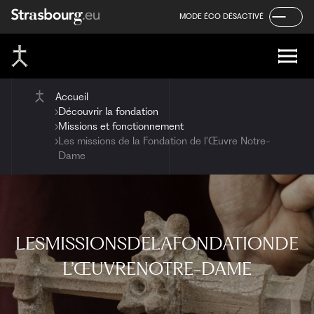
Panneau de gestion des cookies
Aller
Aller
Aller
MODE ÉCO DÉSACTIVÉ
au
au
au
contenu
menu
pied
de
page
Accueil
Découvrir la fondation
Missions et fonctionnement
Les missions de la Fondation de l’Œuvre Notre-
Dame
LES
MISSIONS
DE
LA
FONDATION
DE
L’ŒUVRE
NOTRE-DAME