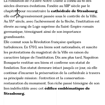
La
Fondation de l’Œuvre Notre-Dame
a connu au fil des
e
siècles diverses évolutions. Fondée au XIII
siècle par le
chapitre
pour reconstruire la
cathédrale de Strasbourg
,
elle est progressivement passée sous le contrôle de la Ville.
e
Au XV
siècle, avec l’achèvement de la flèche, l’institution est
élevée au rang de Loge suprême du Saint-Empire romain
germanique, témoignant ainsi de son importance
grandissante.
Elle connut sous la Révolution française quelques
turbulences. En 1793, ses biens sont nationalisés, et suscite
les protestations du magistrat de la Ville en raison du
caractère laïque de l’institution. Dix ans plus tard, Napoléon
Bonaparte restitue ses biens et confirme son statut de
fondation. Son statut demeure intact jusqu’à ce jour, où elle
continue d’incarner la préservation de la cathédrale à travers
sa principale mission : l’entretien et la conservation-
restauration du monument. Son riche passé témoigne de son
lien indéfectible avec cet
édifice emblématique de
Strasbourg.