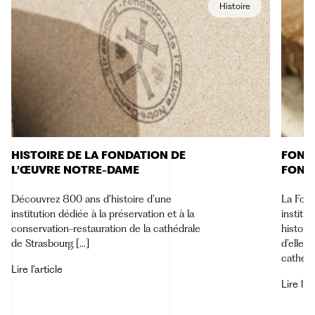
Histoire
HISTOIRE DE LA FONDATION DE
FONC
L’ŒUVRE NOTRE-DAME
FOND
Découvrez 800 ans d’histoire d’une
La Fond
institution dédiée à la préservation et à la
institut
conservation-restauration de la cathédrale
histori
de Strasbourg […]
d’elle u
cathédr
Lire l’article
Lire l’ar