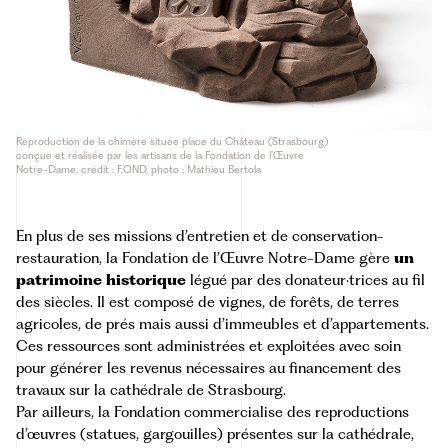
Reproduction de la chimère située place du Château (Strasbourg)
conçue et réalisée par les artisans de la Fondation de l’Œuvre
Notre-Dame, crédit : F.OND, photo : Mathieu Bertola
En plus de ses missions d’entretien et de conservation-
restauration, la Fondation de l’Œuvre Notre-Dame gère
un
patrimoine historique
légué par des donateur·trices au fil
des siècles. Il est composé de vignes, de forêts, de terres
agricoles, de prés mais aussi d’immeubles et d’appartements.
Ces ressources sont administrées et exploitées avec soin
pour générer les revenus nécessaires au financement des
travaux sur la cathédrale de Strasbourg.
Par ailleurs, la Fondation commercialise des
reproductions
d’œuvres
(statues, gargouilles) présentes sur la cathédrale,