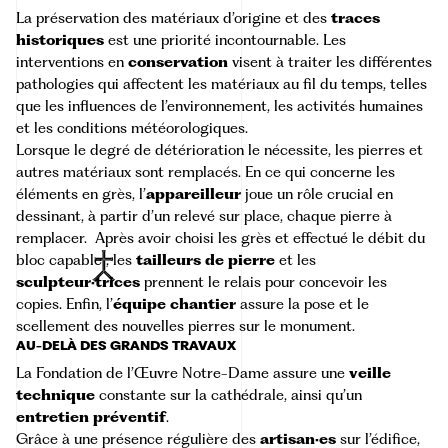
La préservation des matériaux d’origine et des
traces
historiques
est une priorité incontournable. Les
interventions en
conservation
visent à traiter les différentes
pathologies qui affectent les matériaux au fil du temps, telles
que les influences de l’environnement, les activités humaines
et les conditions météorologiques.
Lorsque le degré de détérioration le nécessite, les pierres et
autres matériaux sont remplacés. En ce qui concerne les
éléments en grès, l’
appareilleur
joue un rôle crucial en
dessinant, à partir d’un relevé sur place, chaque pierre à
remplacer. Après avoir choisi les grès et effectué le débit du
bloc
capable
, les
tailleurs de pierre
et les
sculpteur·trices
prennent le relais pour concevoir les
copies. Enfin, l’
équipe chantier
assure la pose et le
scellement des nouvelles pierres sur le monument.
AU-DELÀ DES GRANDS TRAVAUX
La
Fondation de l’Œuvre Notre-Dame
assure une
veille
technique
constante sur la cathédrale, ainsi qu’un
entretien préventif
.
Grâce à une présence régulière des
artisan·es
sur l’édifice,