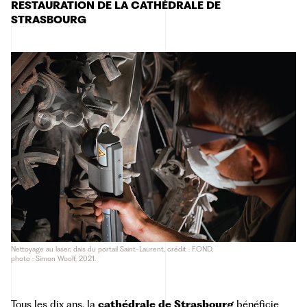
RESTAURATION DE LA CATHÉDRALE DE
STRASBOURG
Nettoyage au laser, dais du portail Saint-Laurent, crédit : F.OND,
photo : Simon Woolf, 2021.
Tous les dix ans, la
cathédrale de Strasbourg
bénéficie