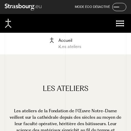
Panneau de gestion des cookies
Aller
Aller
Aller
MODE ÉCO DÉSACTIVÉ
au
au
au
contenu
menu
pied
de
page
Accueil
Les ateliers
LES
ATELIERS
Les ateliers de la Fondation de l’Œuvre Notre-Dame
veillent sur la cathédrale depuis des siècles au moyen de
leur faculté opérative, héritière des bâtisseurs. Leur
science des matériaux s’enrichit au fil du temps et