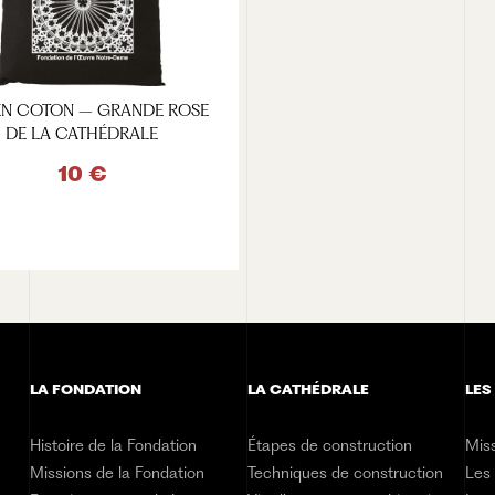
EN COTON – GRANDE ROSE
DE LA CATHÉDRALE
10 €
VOIR LE PRODUIT
LA FONDATION
LA CATHÉDRALE
LES
Histoire de la Fondation
Étapes de construction
Miss
Missions de la Fondation
Techniques de construction
Les