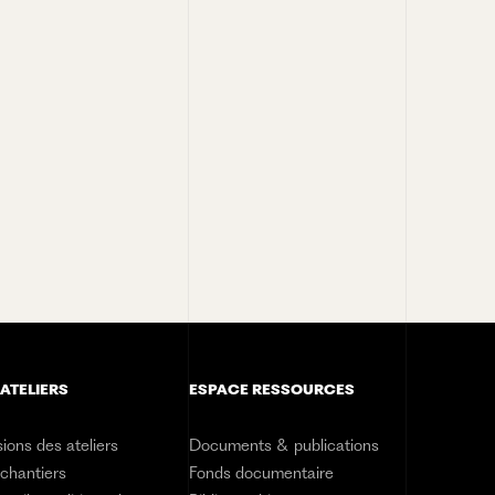
 ATELIERS
ESPACE RESSOURCES
ions des ateliers
Documents & publications
 chantiers
Fonds documentaire