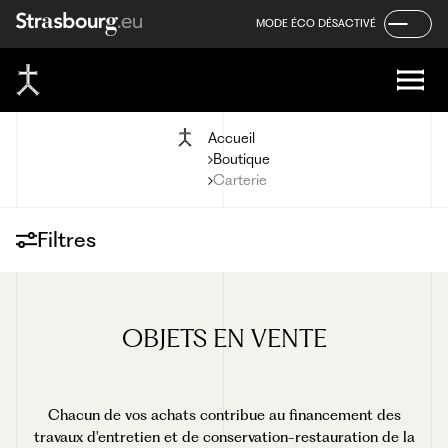
Panneau de gestion des cookies
Aller
Aller
Aller
MODE ÉCO DÉSACTIVÉ
au
au
au
contenu
menu
pied
de
page
Accueil
Boutique
Carterie
Filtres
Tout
À déguster
Carterie
OBJETS
EN
VENTE
DVD
Gargouilles
Livres
Petits objets
Photographies
Chacun de vos achats contribue au financement des
travaux d'entretien et de conservation-restauration de la