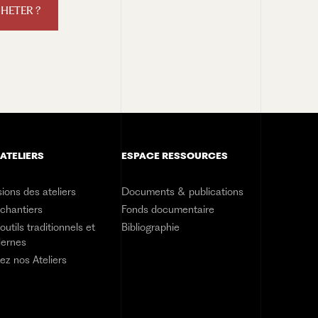
CHETER ?
 ATELIERS
ESPACE RESSOURCES
ions des ateliers
Documents & publications
 chantiers
Fonds documentaire
outils traditionnels et
Bibliographie
ernes
tez nos Ateliers