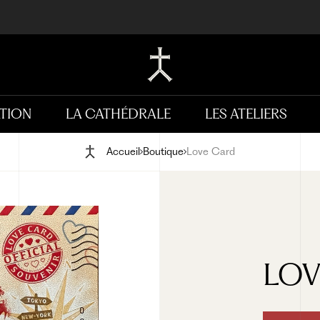
TION
LA CATHÉDRALE
LES ATELIERS
Accueil
Boutique
Love Card
LOV