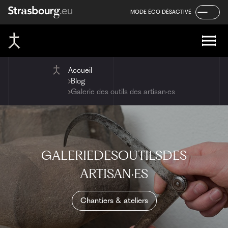
Panneau de gestion des cookies
Aller
Aller
Aller
MODE ÉCO DÉSACTIVÉ
au
au
au
contenu
menu
pied
de
page
Accueil
Blog
Galerie des outils des artisan·es
GALERIE
DES
OUTILS
DES
ARTISAN·ES
Chantiers & ateliers