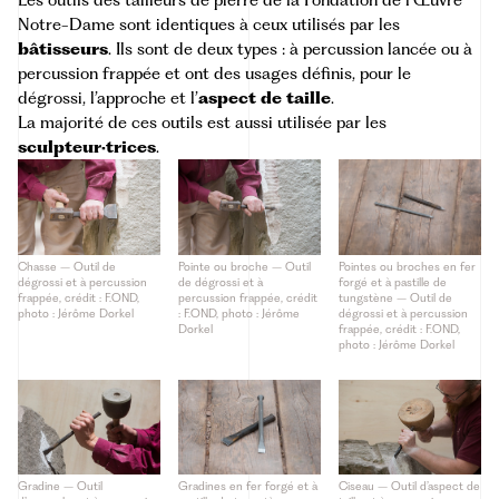
Les outils des tailleurs de pierre de la Fondation de l’Œuvre
Notre-Dame sont identiques à ceux utilisés par les
bâtisseurs
. Ils sont de deux types : à percussion lancée ou à
percussion frappée et ont des usages définis, pour le
dégrossi, l’approche et l’
aspect de taille
.
La majorité de ces outils est aussi utilisée par les
sculpteur·trices
.
Chasse – Outil de
Pointe ou broche – Outil
Pointes ou broches en fer
dégrossi et à percussion
de dégrossi et à
forgé et à pastille de
frappée, crédit : F.OND,
percussion frappée, crédit
tungstène – Outil de
photo : Jérôme Dorkel
: F.OND, photo : Jérôme
dégrossi et à percussion
Dorkel
frappée, crédit : F.OND,
photo : Jérôme Dorkel
Gradine – Outil
Gradines en fer forgé et à
Ciseau – Outil d’aspect de