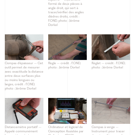
formé de deux pièces à
angle droit, qui sert à
tracer/vérifier des angles
dièdres droits, crédit :
F.OND, photo : Jérôme
Dorkel
Compas d’épaisseur – Cet
Règle – crédit : F.OND,
Réglet – crédit : F.OND,
outil permet de mesurer
photo : Jérôme Dorkel
photo : Jérôme Dorkel
avec exactitude la distance
entre deux surfaces plus
ou moins longues ou
larges, crédit : F.OND,
photo : Jérôme Dorkel
Distancemètre portatif –
Ordinateur et logiciel de
Compas à verge –
Appelé communément
Conception Assistée par
Instrument pour tracer