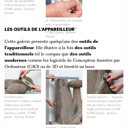
moyen de bandelettes
colorimétriques, crédit :
F.OND, photo : Jérôme
Dorkel
8 : Observation du résultat
avec la graduation
correspondante, crédit :
LES OUTILS DE L’APPAREILLEUR
F.OND, photo : Jérôme
Dorkel
Cette galerie présente quelqu’uns des
outils de
l’appareilleur
. Elle illustre à la fois
des outils
traditionnels
tel le compas que
des outils
modernes
comme les logiciels de Conception Assistée par
Ordinateur (CAO) ou de 3D et bientôt un laser.
Conformateur –
Fausse équerre – Appelée
Instrument à lattes mobiles
communément sauterelle,
utilisé pour prendre
elle permet le relevé d’un
l’empreinte d’un profil de
angle quelconque, crédit :
moulure, crédit : F.OND,
F.OND, photo : Jérôme
photo : Jérôme Dorkel
Dorkel
Équerre – Instrument