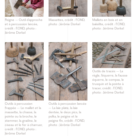
Peigne – Outil d’approche
Massettes, crédit : F.OND,
Maillets en bois et en
et à percussion lancée,
photo : Jérôme Dorkel
bakélite, crédit : F.OND,
crédit : F.OND, photo :
photo : Jérôme Dorkel
Jérôme Dorkel
Outils de tracés – La
règle, l’équerre, la fausse
équerre, le compas, le
trusquin et la pointe à
tracer, crédit : F.OND,
photo : Jérôme Dorkel
Outils à percussion
Outils à percussion lancée
frappée – Le maillet et la
– La laie plate, la laie
massette, la chasse, la
dentée, le deux pics, la
pointe ou la broche, le
polka, le peigne et le
stemmer, la gradine, le
peigne fin, crédit : F.OND,
ciseau et le fer à charruer,
photo : Jérôme Dorkel
crédit : F.OND, photo :
Jérôme Dorkel