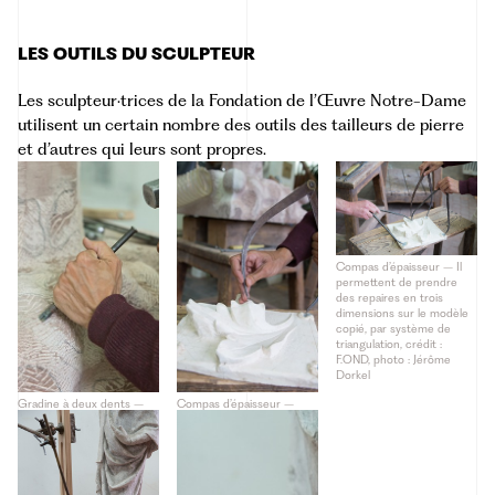
LES OUTILS DU SCULPTEUR
Les sculpteur·trices de la Fondation de l’Œuvre Notre-Dame
utilisent un certain nombre des outils des tailleurs de pierre
et d’autres qui leurs sont propres.
Compas d’épaisseur – Il
permettent de prendre
des repaires en trois
dimensions sur le modèle
copié, par système de
triangulation, crédit :
F.OND, photo : Jérôme
Dorkel
Gradine à deux dents –
Compas d’épaisseur –
Après le dégrossissage,
Permet de prendre des
elle permet de chercher
mesures sur le modèle
les formes de la sculpture,
copié, crédit : F.OND,
avant la finition, crédit :
photo : Jérôme Dorkel
F.OND, photo : Jérôme