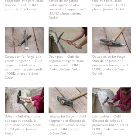
d’approche et à percussion
pastille de tungstène –
taille et à percussion
frappée, crédit : F.OND,
Outil d’approche et à
frappée, crédit : F.OND,
photo : Jérôme Dorkel
percussion frappée, crédit
photo : Jérôme Dorkel
: F.OND, photo : Jérôme
Dorkel
Ciseaux en fer forgé et à
Deux pics – Outil de
Deux pics en fer forgé –
pastille tungstène – Outil
dégrossi et à percussion
Outil de dégrossi et à
d’aspect de taille et à
lancée, crédit : F.OND,
percussion lancée, crédit :
percussion frappée, crédit
photo : Jérôme Dorkel
F.OND, photo : Jérôme
: F.OND, photo : Jérôme
Dorkel
Dorkel
Polka – Outil d’approche
Polka en fer forgé – Outil
Laie dentée – Outil
et d’aspect de taille, à
d’approche et d’aspect de
d’aspect de taille et à
percussion lancée, crédit :
taille, à percussion lancée,
percussion lancée, crédit :
F.OND, photo : Jérôme
crédit : F.OND, photo :
F.OND, photo : Jérôme
Dorkel
Jérôme Dorkel
Dorkel