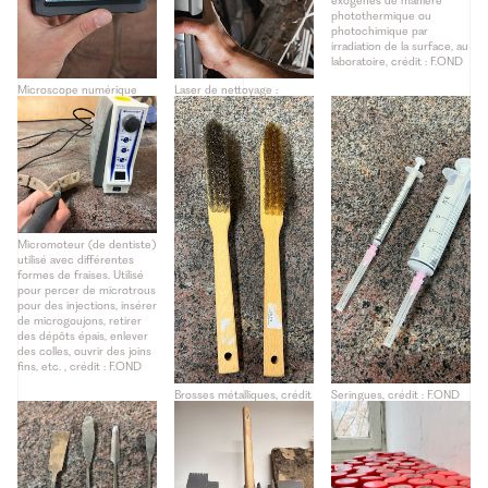
exogènes de manière
photothermique ou
photochimique par
irradiation de la surface, au
laboratoire, crédit : F.OND
Microscope numérique
Laser de nettoyage :
portable pour l’observation
élimine les produits
notamment des
exogènes de manière
polychromies, crédit :
photothermique ou
F.OND, photo : Jérôme
photochimique par
Dorkel
irradiation de la surface, in
situ, crédit : F.OND, photo :
Simon Woolf
Micromoteur (de dentiste)
utilisé avec différentes
formes de fraises. Utilisé
pour percer de microtrous
pour des injections, insérer
de microgoujons, retirer
des dépôts épais, enlever
des colles, ouvrir des joins
fins, etc. , crédit : F.OND
Brosses métalliques, crédit
Seringues, crédit : F.OND
: F.OND