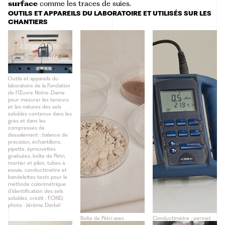
surface
comme les traces de suies.
OUTILS ET APPAREILS DU LABORATOIRE ET UTILISÉS SUR LES
CHANTIERS
Outils et appareils du
laboratoire de la Fondation
de l’Œuvre Notre-Dame
pour mesurer les teneurs
et les natures des sels
solubles contenus dans les
grès et dans les
compresses de
dessalement : balance de
précision, échantillons,
pipette, éprouvettes
graduées, boîte de Pétri,
mortier et pilon, tubes à
essais, conductimètre et
bandelettes tests pour la
méthode colorimétrique
d’identification des sels
solubles, crédit : F.OND,
photo : Jérôme Dorkel
Boîte de Pétri avec
Conductimètre : permet