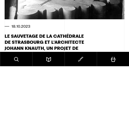
18.10.2023
LE SAUVETAGE DE LA CATHÉDRALE
DE STRASBOURG ET L’ARCHITECTE
JOHANN KNAUTH, UN PROJET DE
RECHERCHE
Le sauvetage de la cathédrale de Strasbourg engagé
sous l’architecte Johann Knauth (1864-1924) est au
centre d’un projet de recherche [...]
Lire l'article
Chantiers & ateliers