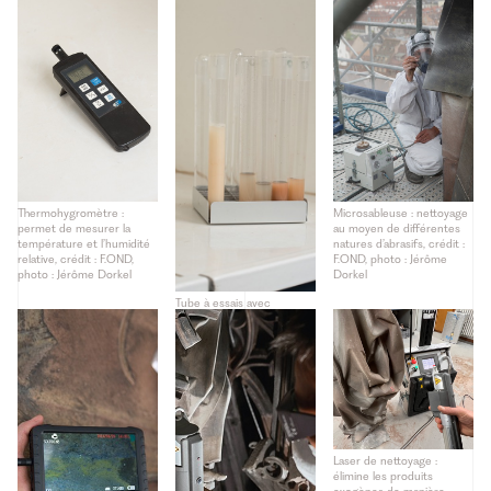
échantillons de compresse
de mesurer la conductivité
et de poudre de grès,
électrique de la solution
crédit : F.OND, photo :
(forme ionique des sels),
Jérôme Dorkel
crédit : F.OND, photo :
Jérôme Dorkel
Thermohygromètre :
Microsableuse : nettoyage
permet de mesurer la
au moyen de différentes
température et l’humidité
natures d’abrasifs, crédit :
relative, crédit : F.OND,
F.OND, photo : Jérôme
photo : Jérôme Dorkel
Dorkel
Tube à essais avec
solutions, crédit : F.OND,
photo : Jérôme Dorkel
Laser de nettoyage :
élimine les produits