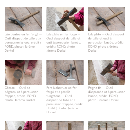
Laie dentée en fer forgé –
Laie plate en fer forgé –
Laie plate – Outil d’aspect
Outil d’aspect de taille et à
Outil d’aspect de taille et
de taille et outil à
percussion lancée, crédit :
outil à percussion lancée,
percussion lancée, crédit :
F.OND, photo : Jérôme
crédit : F.OND, photo :
F.OND, photo : Jérôme
Dorkel
Jérôme Dorkel
Dorkel
Chasse – Outil de
Fers à charruer en fer
Peigne fin – Outil
dégrossi et à percussion
forgé et à pastille
d’approche et à percussion
frappée, crédit : F.OND,
tungstène – Outil
lancée, crédit : F.OND,
photo : Jérôme Dorkel
d’aspect de taille et à
photo : Jérôme Dorkel
percussion frappée, crédit
: F.OND, photo : Jérôme
Dorkel