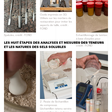
Outils imprimés en 3D.
Utilisés sur les mortiers de
restauration pour imiter les
aspects de taille, crédit :
F.OND
Spatules, crédit : F.OND
Échantillonnage de teintes
à base d’oxydes pour
l’application des patines,
LES HUIT ÉTAPES DES ANALYSES ET MESURES DES TENEURS
crédit : F.OND
ET LES NATURES DES SELS SOLUBLES
2 : Pesée de l’échantillon
de compresse.
L’échantillon retenu servira