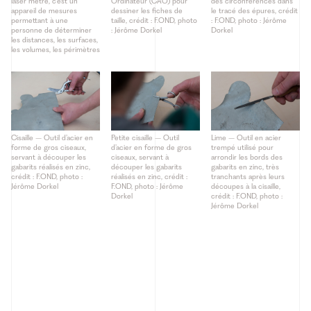
laser mètre, c’est un
Ordinateur (CAO) pour
des circonférences dans
appareil de mesures
dessiner les fiches de
le tracé des épures, crédit
permettant à une
taille, crédit : F.OND, photo
: F.OND, photo : Jérôme
personne de déterminer
: Jérôme Dorkel
Dorkel
les distances, les surfaces,
les volumes, les périmètres
Cisaille – Outil d’acier en
Petite cisaille – Outil
Lime – Outil en acier
forme de gros ciseaux,
d’acier en forme de gros
trempé utilisé pour
servant à découper les
ciseaux, servant à
arrondir les bords des
gabarits réalisés en zinc,
découper les gabarits
gabarits en zinc, très
crédit : F.OND, photo :
réalisés en zinc, crédit :
tranchants après leurs
Jérôme Dorkel
F.OND, photo : Jérôme
découpes à la cisaille,
Dorkel
crédit : F.OND, photo :
Jérôme Dorkel