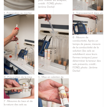
pour réaliser les analyses,
crédit : F.OND, photo :
Jérôme Dorkel
1 : Préparation au mortier
3 : Transvasement dans un
et au pilon d’une
tube à essai. L’échantillon
compresse de
est transvasé dans un tube
dessalement. Cette
à essai, crédit : F.OND,
préparation est effectuée
photo : Jérôme Dorkel
après application et
séchage à masse
constante, pour mesurer
6 : Mesure de
les teneurs et types de
conductivité. Après un
sels solubles retirés du
temps de pause, mesure
grès, crédit : F.OND, photo
de la conductivité de la
: Jérôme Dorkel
solution (les sels se
solubilisent sous leurs
formes ioniques) pour
déterminer la teneur des
sels présents, crédit :
F.OND, photo : Jérôme
Dorkel
4 : Préparation de la mise
5 : Mise en solution de
en solution. Préparation de
l’échantillon, crédit : F.OND,
la mise en solution de la
photo : Jérôme Dorkel
compresse au moyen
d’eau déminéralisée, crédit
: F.OND, photo : Jérôme
Dorkel
7 : Mesures du taux et de
la nature des sels au