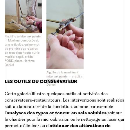
Dorkel
Machine à mise aux points
– Machine composée de
bras articulés, qui permet
de prendre des repaires
en trois dimensions sur le
modèle copié, crédit :
F.OND, photo : Jérôme
Dorkel
Aiguille de la machine à
mise aux points – crédit :
F.OND, photo : Jérôme
LES OUTILS DU CONSERVATEUR
Dorkel
Cette galerie illustre quelques outils et activités des
conservateurs-restaurateurs. Les interventions sont réalisées
soit au laboratoire de la Fondation, comme par exemple
l’
analyses des types et teneur en sels solubles
soit sur
le chantier pour la microabrasion ou le nettoyage au laser qui
permet d’éliminer ou d’
atténuer des altérations de