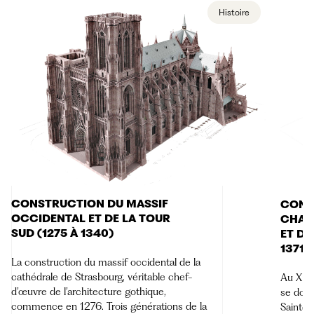
Histoire
CONSTRUCTION DU MASSIF
CONS
OCCIDENTAL ET DE LA TOUR
CHAP
SUD (1275 À 1340)
ET DE
1371)
La construction du massif occidental de la
cathédrale de Strasbourg, véritable chef-
Au XIV
d’œuvre de l’architecture gothique,
se dote
commence en 1276. Trois générations de la
Sainte-