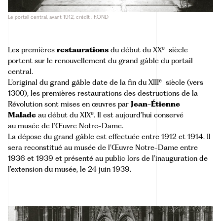
Le portail central, avant 1912, crédit : F.OND
e
Les premières
restaurations
du début du XX
siècle
portent sur le renouvellement du grand gâble du portail
central.
e
L’original du grand gâble date de la fin du XIII
siècle (vers
1300), les premières restaurations des destructions de la
Révolution sont mises en œuvres par
Jean-Étienne
e
Malade
au début du XIX
. Il est aujourd’hui conservé
au
musée de l’Œuvre Notre-Dame
.
La dépose du grand gâble est effectuée entre 1912 et 1914. Il
sera reconstitué au musée de l’Œuvre Notre-Dame entre
1936 et 1939 et présenté au public lors de l’inauguration de
l’extension du musée, le 24 juin 1939.