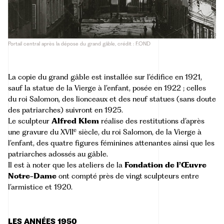
Portail central après la dépose du grand gâble, crédit : F.OND
La copie du grand gâble est installée sur l’édifice en 1921,
sauf la statue de la Vierge à l’enfant, posée en 1922 ; celles
du roi Salomon, des lionceaux et des neuf statues (sans doute
des patriarches) suivront en 1925.
Le sculpteur
Alfred Klem
réalise des restitutions d’après
e
une gravure du XVII
siècle, du roi Salomon, de la Vierge à
l’enfant, des quatre figures féminines attenantes ainsi que les
patriarches adossés au gâble.
Il est à noter que les ateliers de la
Fondation de l’Œuvre
Notre-Dame
ont compté près de vingt sculpteurs entre
l’armistice et 1920.
LES ANNÉES 1950