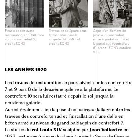
Pinacle et dais avant
Travaux de sculpture dans
Copie d’un élément de
restauration, en 1969, face
l’atelier situé dans la
pinacle, du contrefort
nord du contrefort 2,
chapelle Saint-Michel,
entre le portail central et
crédit : F.OND
crédit : F.OND
le portail sud (contrefort
6), crédit : F.OND, octobre
1966
LES ANNÉES 1970
Les travaux de restauration se poursuivent sur les contreforts
7 et 9 puis 8 de la deuxième galerie à la plateforme. Le
contrefort 10 sera lui restauré depuis le sol jusqu’à la
deuxième galerie.
Auront également lieu la pose d’un nouveau dallage entre les
travées des contreforts sud et l’installation d’une dalle en
béton armé au niveau du grand baldaquin du contrefort 7.
La statue du
roi Louis XIV
sculptée par
Jean Vallastre
en
1823, restaurée (croupe du cheval) après la Seconde Guerre