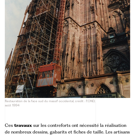
Restauration de la face sud du massif occidental, crédit : F.OND,
août 1994
Ces
travaux
sur les contreforts ont nécessité la réalisation
de nombreux dessins, gabarits et fiches de taille. Les artisans