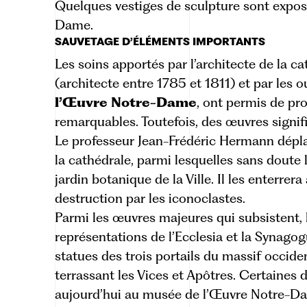
Quelques vestiges de sculpture sont expo
Dame
.
SAUVETAGE D’ÉLÉMENTS IMPORTANTS
Les soins apportés par l’architecte de la c
(architecte entre 1785 et 1811) et par les o
l’Œuvre Notre-Dame
, ont permis de p
remarquables. Toutefois, des œuvres signifi
Le professeur Jean-Frédéric Hermann dépla
la cathédrale, parmi lesquelles sans doute 
jardin botanique de la Ville. Il les enterrera
destruction par les iconoclastes.
Parmi les œuvres majeures qui subsistent,
représentations de l’Ecclesia et la Synago
statues des trois portails du massif occiden
terrassant les Vices et Apôtres. Certaines d
aujourd’hui au musée de l’Œuvre Notre-Dam