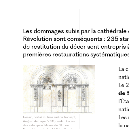
Les dommages subis par la cathédrale
Révolution sont conséquents : 235 stat
de restitution du décor sont entrepris à 
premières restaurations systématiques de
La c
nati
Le 2
de 
l’Ét
nati
Les 
Dessin, portail du bras sud du transept,
August. de Bayer, 1828, crédit : Cabinet
la c
des estampes/ Musée de l’Œuvre