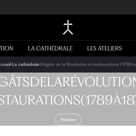
TION
LA CATHÉDRALE
LES ATELIERS
ccueil
La cathédrale
Dégâts de la Révolution et restaurations (1789 
GÂTS
DE
LA
RÉVOLUTIO
STAURATIONS
(1789
À
18
Histoire