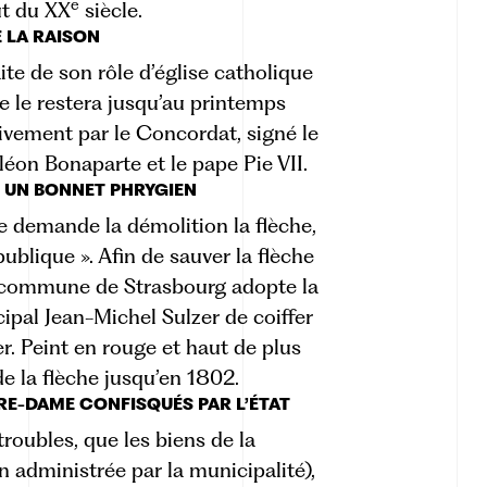
e
ut du XX
siècle.
 LA RAISON
ite de son rôle d’église catholique
lle le restera jusqu’au printemps
itivement par le Concordat, signé le
léon Bonaparte et le pape Pie VII.
R UN BONNET PHRYGIEN
e demande la démolition la flèche,
publique ». Afin de sauver la flèche
la commune de Strasbourg adopte la
cipal Jean-Michel Sulzer de coiffer
er. Peint en rouge et haut de plus
e la flèche jusqu’en 1802.
TRE-DAME CONFISQUÉS PAR L’ÉTAT
roubles, que les biens de la
n administrée par la municipalité),