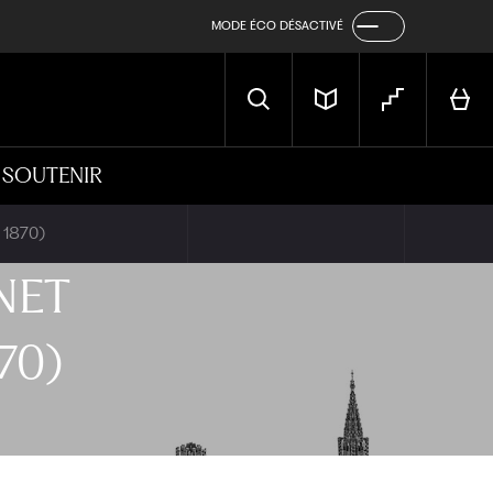
MODE ÉCO DÉSACTIVÉ
SOUTENIR
à 1870)
N
ET
70)