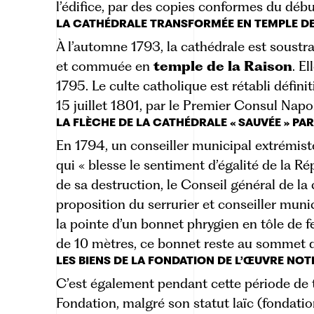
l’édifice, par des copies conformes du déb
LA CATHÉDRALE TRANSFORMÉE EN TEMPLE DE
À l’automne 1793, la cathédrale est soustra
et commuée en
temple
de
la
Raison
. E
1795. Le culte catholique est rétabli défin
15 juillet 1801, par le Premier Consul Napo
LA FLÈCHE DE LA CATHÉDRALE « SAUVÉE » PA
En 1794, un conseiller municipal extrémist
qui « blesse le sentiment d’égalité de la Ré
de sa destruction, le Conseil général de 
proposition du serrurier et conseiller muni
la pointe d’un bonnet phrygien en tôle de f
de 10 mètres, ce bonnet reste au sommet d
LES BIENS DE LA FONDATION DE L’ŒUVRE NO
C’est également pendant cette période de t
Fondation, malgré son statut laïc (fondatio