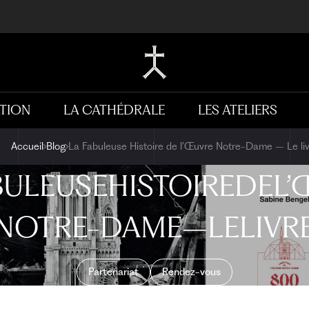
TION
LA CATHÉDRALE
LES ATELIERS
Accueil
Blog
La Fabuleuse Histoire de l’Œuvre Notre-Dame – Le li
BULEUSE
HISTOIRE
DE
L’
NOTRE-DAME
–
LE
LIVR
Partenariat
Rendez-vous