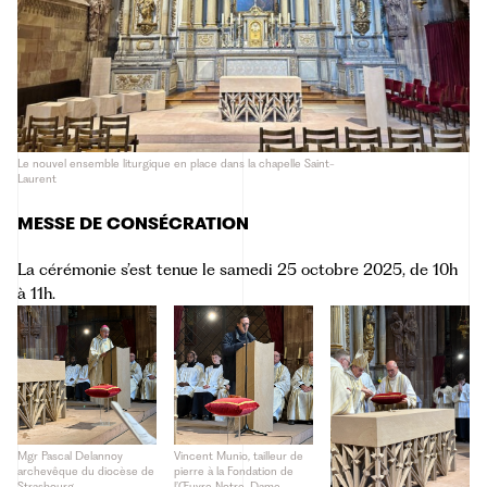
Le nouvel ensemble liturgique en place dans la chapelle Saint-
Laurent
MESSE DE CONSÉCRATION
La cérémonie s’est tenue le samedi 25 octobre 2025, de 10h
à 11h.
Mgr Pascal Delannoy
Vincent Munio, tailleur de
archevêque du diocèse de
pierre à la Fondation de
Strasbourg
l’Œuvre Notre-Dame