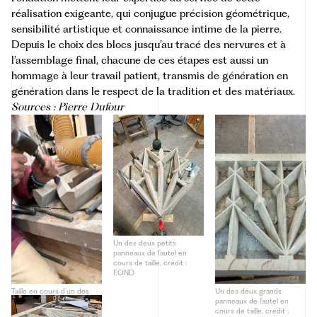
réalisation exigeante, qui conjugue précision géométrique,
sensibilité artistique et connaissance intime de la pierre.
Depuis le choix des blocs jusqu’au tracé des nervures et à
l’assemblage final, chacune de ces étapes est aussi un
hommage à leur travail patient, transmis de génération en
génération dans le respect de la tradition et des matériaux.
Sources : Pierre Dufour
Un des deux petits
panneaux de l’autel en
cours de taille, crédit :
F.OND
Taille en cours d’un des
Un des deux grands
deux panneaux de côté de
panneaux de l’autel en
l’autel, crédit F.OND.
cours de taille, crédit :