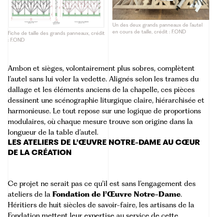
Un des deux grands panneaux de l’autel
en cours de taille, crédit : F.OND
Fiche de taille des grands panneaux, crédit
: F.OND
Ambon et sièges, volontairement plus sobres, complètent
l’autel sans lui voler la vedette. Alignés selon les trames du
dallage et les éléments anciens de la chapelle, ces pièces
dessinent une scénographie liturgique claire, hiérarchisée et
harmonieuse. Le tout repose sur une logique de proportions
modulaires, où chaque mesure trouve son origine dans la
longueur de la table d’autel.
LES ATELIERS DE L’ŒUVRE NOTRE-DAME AU CŒUR
DE LA CRÉATION
Ce projet ne serait pas ce qu’il est sans l’engagement des
ateliers de la
Fondation de l’Œuvre Notre-Dame
.
Héritiers de huit siècles de savoir-faire, les artisans de la
Fondation mettent leur expertise au service de cette