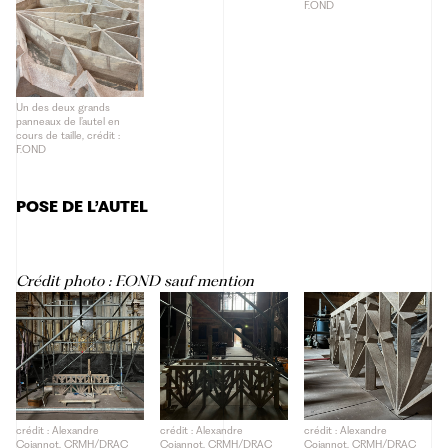
F.OND
Un des deux grands
panneaux de l’autel en
cours de taille, crédit :
F.OND
POSE DE L’AUTEL
Crédit photo : F.OND sauf mention
crédit : Alexandre
crédit : Alexandre
crédit : Alexandre
Cojannot, CRMH/DRAC
Cojannot, CRMH/DRAC
Cojannot, CRMH/DRAC