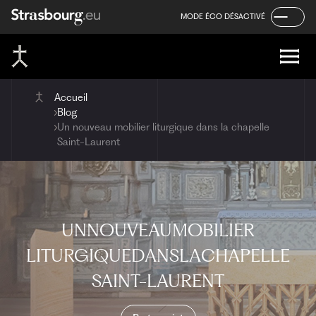
Panneau de gestion des cookies
Aller
Aller
Aller
MODE ÉCO DÉSACTIVÉ
au
au
au
contenu
menu
pied
de
page
Accueil
Blog
Un nouveau mobilier liturgique dans la chapelle
Saint-Laurent
UN
NOUVEAU
MOBILIER
LITURGIQUE
DANS
LA
CHAPELLE
SAINT-LAURENT