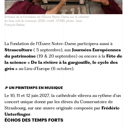
Artisans de la Fondation de l’Œuvre Notre-Dame sur le chantier
du bras sud du transept, 2016, crédit : F.OND, photo : Jean-
François Badias.
La Fondation de l’Œuvre Notre-Dame participera aussi à
Strasculture
( 5 septembre), aux
Journées Européennes
du patrimoine
(19 & 20 septembre) ou encore à la
Fête de
la science « De la rivière à la gargouille, le cycle des
grès »
au Lieu d’Europe (6 octobre).
🔎 UN PRINTEMPS EN MUSIQUE
Le 10, 11 et 12 juin 2027, la cathédrale vibrera au rythme d’un
concert unique donné par les élèves du
Conservatoire de
Strasbourg
, sur une œuvre originale composée par
Frédéric
Unterfinger
.
ÉCHOS DES TEMPS FORTS