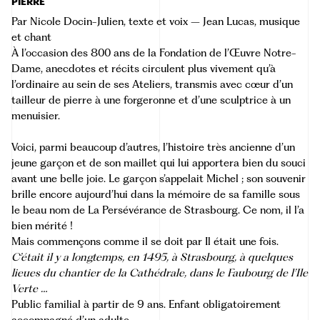
PIERRE
Par Nicole Docin-Julien, texte et voix – Jean Lucas, musique
et chant
À l’occasion des 800 ans de la Fondation de l’Œuvre Notre-
Dame, anecdotes et récits circulent plus vivement qu’à
l’ordinaire au sein de ses Ateliers, transmis avec cœur d’un
tailleur de pierre à une forgeronne et d’une sculptrice à un
menuisier.
Voici, parmi beaucoup d’autres, l’histoire très ancienne d’un
jeune garçon et de son maillet qui lui apportera bien du souci
avant une belle joie. Le garçon s’appelait Michel ; son souvenir
brille encore aujourd’hui dans la mémoire de sa famille sous
le beau nom de La Persévérance de Strasbourg. Ce nom, il l’a
bien mérité !
Mais commençons comme il se doit par Il était une fois.
C’était il y a longtemps, en 1495, à Strasbourg, à quelques
lieues du chantier de la Cathédrale, dans le Faubourg de l’Ile
Verte …
Public familial à partir de 9 ans. Enfant obligatoirement