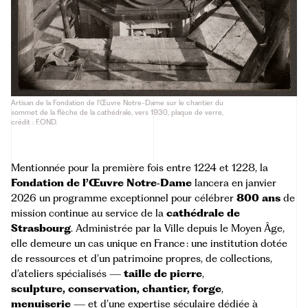
Artisan de la Fondation de l’Œuvre Notre-Dame sur le chantier du
sommet de la flèche de la cathédrale, vers 1930, plaque de verre,
crédit : F.OND.
Mentionnée pour la première fois entre 1224 et 1228, la
Fondation de l’Œuvre Notre‑Dame
lancera en janvier
2026 un programme exceptionnel pour célébrer
800 ans
de
mission continue au service de la
cathédrale de
Strasbourg
. Administrée par la Ville depuis le Moyen Âge,
elle demeure un cas unique en France : une institution dotée
de ressources et d’un patrimoine propres, de collections,
d’ateliers spécialisés —
taille de pierre
,
sculpture,
conservation, chantier, forge
,
menuiserie
— et d’une expertise séculaire dédiée à