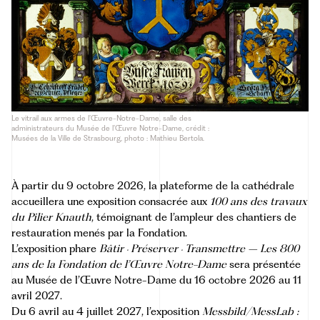
Le vitrail aux armes de l’Œuvre-Notre-Dame, salle des
administrateurs du Musée de l’Œuvre Notre-Dame, crédit :
Musées de la Ville de Strasbourg, photo : Mathieu Bertola.
À partir du 9 octobre 2026, la
plateforme de la cathédrale
accueillera une exposition consacrée aux
100 ans des travaux
du Pilier Knauth
, témoignant de l’ampleur des chantiers de
restauration menés par la Fondation.
L’exposition phare
Bâtir
Préserver
Transmettre – Les 800
·
·
ans de la Fondation de l’Œuvre Notre-Dame
sera présentée
au
Musée de l’Œuvre Notre-Dame
du 16 octobre 2026 au 11
avril 2027.
Du 6 avril au 4 juillet 2027, l’exposition
Messbild/MessLab :