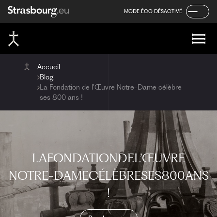
Panneau de gestion des cookies
Aller
Aller
Aller
MODE ÉCO DÉSACTIVÉ
au
au
au
contenu
menu
pied
de
page
Accueil
Blog
La Fondation de l’Œuvre Notre-Dame célèbre
ses 800 ans !
LA
FONDATION
DE
L’ŒUVRE
NOTRE-DAME
CÉLÈBRE
SES
800
ANS
!