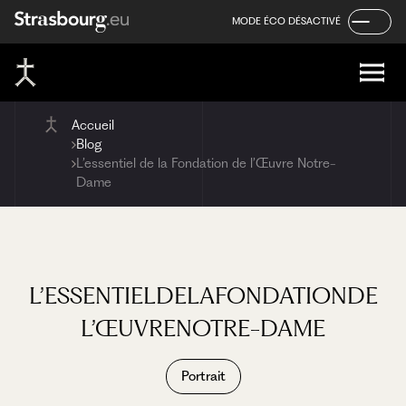
Panneau de gestion des cookies
Aller
Aller
Aller
MODE ÉCO DÉSACTIVÉ
au
au
au
contenu
menu
pied
de
page
Accueil
Blog
L’essentiel de la Fondation de l’Œuvre Notre-
Dame
L’ESSENTIEL
DE
LA
FONDATION
DE
L’ŒUVRE
NOTRE-DAME
Portrait