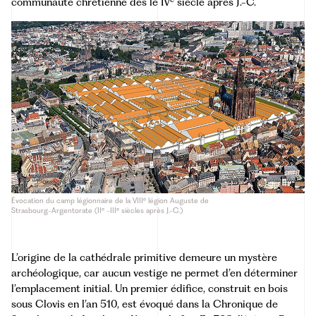
communauté chrétienne dès le IV
siècle après J.-C.
e
Évocation du camp légionnaire de la VIII
légion Auguste de
e
e
Strasbourg-Argentorate (II
-III
siècles après J.-C.)
L’origine de la cathédrale primitive demeure un mystère
archéologique, car aucun vestige ne permet d’en déterminer
l’emplacement initial. Un premier édifice, construit en bois
sous Clovis en l’an 510, est évoqué dans la Chronique de