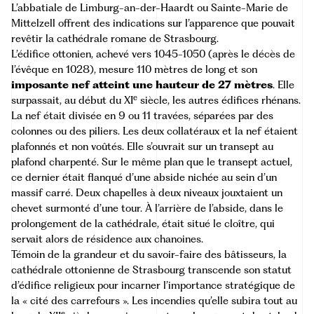
L’abbatiale de Limburg-an-der-Haardt ou Sainte-Marie de
Mittelzell offrent des indications sur l’apparence que pouvait
revêtir la cathédrale romane de Strasbourg.
L’édifice ottonien, achevé vers 1045-1050 (après le décès de
l’évêque en 1028), mesure 110 mètres de long et son
imposante nef atteint une hauteur de 27 mètres
. Elle
e
surpassait, au début du XI
siècle, les autres édifices rhénans.
La nef était divisée en 9 ou 11 travées, séparées par des
colonnes ou des piliers. Les deux collatéraux et la nef étaient
plafonnés et non voûtés. Elle s’ouvrait sur un transept au
plafond charpenté. Sur le même plan que le transept actuel,
ce dernier était flanqué d’une abside nichée au sein d’un
massif carré. Deux chapelles à deux niveaux jouxtaient un
chevet surmonté d’une tour. À l’arrière de l’abside, dans le
prolongement de la cathédrale, était situé le cloître, qui
servait alors de résidence aux chanoines.
Témoin de la grandeur et du savoir-faire des bâtisseurs, la
cathédrale ottonienne de Strasbourg transcende son statut
d’édifice religieux pour incarner l’importance stratégique de
la « cité des carrefours ». Les incendies qu’elle subira tout au
e