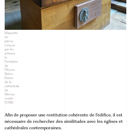
Maquette
en
pierre,
conçue
par les
artisans
la
Fondation
de
l’Œuvre
Notre-
Dame,
de la
cathédrale
de
Werner,
crédit :
F.OND
Afin de proposer une restitution cohérente de l’édifice, il est
nécessaire de rechercher des similitudes avec les églises et
cathédrales contemporaines.