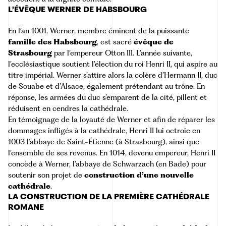
L’ÉVÊQUE WERNER DE HABSBOURG
En l’an 1001, Werner, membre éminent de la puissante
famille des Habsbourg
, est sacré
évêque de
Strasbourg
par l’empereur Otton III. L’année suivante,
l’ecclésiastique soutient l’élection du roi Henri II, qui aspire au
titre impérial. Werner s’attire alors la colère d’Hermann II, duc
de Souabe et d’Alsace, également prétendant au trône. En
réponse, les armées du duc s’emparent de la cité, pillent et
réduisent en cendres la cathédrale.
En témoignage de la loyauté de Werner et afin de réparer les
dommages infligés à la cathédrale, Henri II lui octroie en
1003 l’abbaye de Saint-Étienne (à Strasbourg), ainsi que
l’ensemble de ses revenus. En 1014, devenu empereur, Henri II
concède à Werner, l’abbaye de Schwarzach (en Bade) pour
soutenir son projet de
construction d’une nouvelle
cathédrale
.
LA CONSTRUCTION DE LA PREMIÈRE CATHÉDRALE
ROMANE