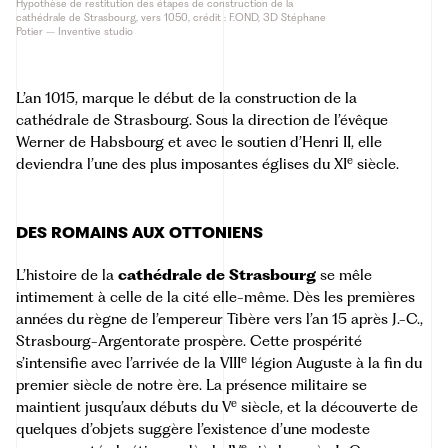
Hypothèse de restitution des étapes de construction de la
cathédrale de Strasbourg, vers 1050, crédit : F.OND, 3D Stéphane
Potier – Inventive studio
L’an 1015, marque le début de la construction de la
cathédrale de Strasbourg. Sous la direction de l’évêque
Werner de Habsbourg et avec le soutien d’Henri II, elle
e
deviendra l’une des plus imposantes églises du XI
siècle.
DES ROMAINS AUX OTTONIENS
L’histoire de la
cathédrale de Strasbourg
se mêle
intimement à celle de la cité elle-même. Dès les premières
années du règne de l’empereur Tibère vers l’an 15 après J.-C.,
Strasbourg-Argentorate prospère. Cette prospérité
e
s’intensifie avec l’arrivée de la VIII
légion Auguste à la fin du
premier siècle de notre ère. La présence militaire se
e
maintient jusqu’aux débuts du V
siècle, et la découverte de
quelques d’objets suggère l’existence d’une modeste
e