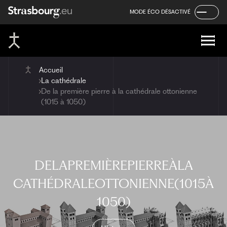
Panneau de gestion des cookies
Aller
Aller
Aller
MODE ÉCO DÉSACTIVÉ
au
au
au
contenu
menu
pied
de
page
Accueil
La cathédrale
De la première pierre à la cathédrale ottonienne
(1015 à 1050)
DE
LA
PREMIÈRE
PIERRE
À
LA
CATHÉDRALE
OTTONIENNE
(1015
À
1050)