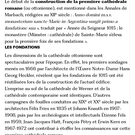
Le début de la
construction de la première cathédrale
romane
(ou ottonienne), est mentionné dans les Annales de
e
Marbach, rédigées au XII
siècle :
Anno domini m.x.v.
monasterium sancte Marie in Argentina surgit primo a
fundatione sua
», traduit par « Année du Seigneur 1015 ; le
monastère (Münster : cathédrale) de Sainte-Marie s’éleva
pour la première fois de ses fondations ».
LES FONDATIONS
Les dimensions de la cathédrale ottonienne sont
spectaculaires pour l’époque. En effet, les premiers sondages
menés en 1666 par l’architecte de l’Œuvre Notre-Dame Hans
Georg Heckler, révèlent que les fondations de 1015 ont été
réutilisées lors de la construction de l’actuel édifice.
L’emprise au sol de la cathédrale de Werner et de la
cathédrale contemporaine sont identiques. D’autres
e
e
campagnes de fouilles conduites au XIX
et XX
siècle par les
architectes Félix Fries en 1835 et Johann Knauth en 1907-
1908, puis par les archéologues et intellectuels Étienne Fels
en 1959, Jean-Jacques Hatt, François Pétry et Erwin Kern en
1967-1972 ont contribué à étoffer les connaissances sur cette