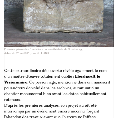
Première pierre des fondations de la cathédrale de Strasbourg,
er
datée du 1
avril 925, crédit : F.OND
Cette extraordinaire découverte révèle également le nom
d’un maître d’œuvre totalement oublié :
Eberhardt le
Visionnaire
. Ce personnage, mentionné dans un manuscrit
poussiéreux déniché dans les archives, aurait initié un
chantier monumental bien avant les dates habituellement
retenues.
D’après les premières analyses, son projet aurait été
interrompu par un événement encore inconnu, forçant
l’abandon des travaux avant que l’histoire ne l’efface