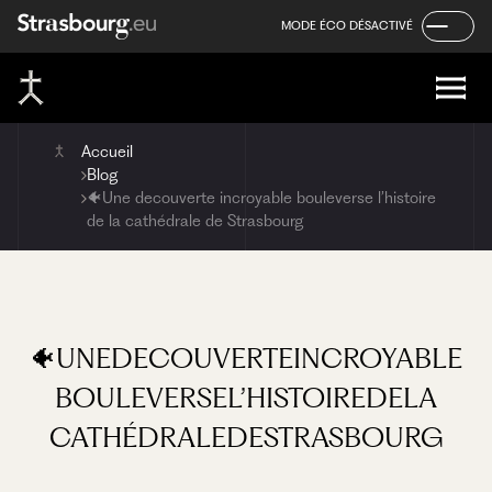
Panneau de gestion des cookies
Aller
Aller
Aller
MODE ÉCO DÉSACTIVÉ
au
au
au
contenu
menu
pied
de
page
Accueil
Blog
🐠Une decouverte incroyable bouleverse l’histoire
de la cathédrale de Strasbourg
🐠UNE
DECOUVERTE
INCROYABLE
BOULEVERSE
L’HISTOIRE
DE
LA
CATHÉDRALE
DE
STRASBOURG