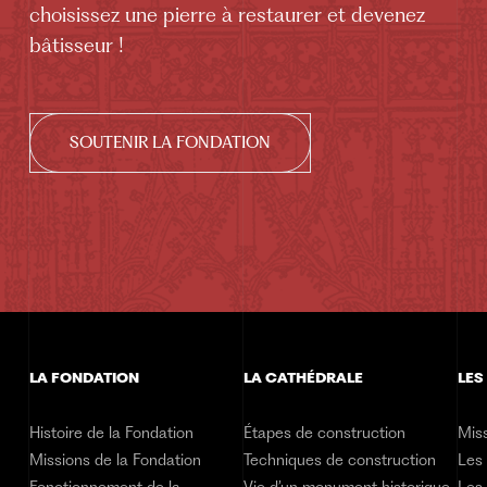
choisissez une pierre à restaurer et devenez
bâtisseur !
SOUTENIR LA FONDATION
LA FONDATION
LA CATHÉDRALE
LES
Histoire de la Fondation
Étapes de construction
Miss
Missions de la Fondation
Techniques de construction
Les
Fonctionnement de la
Vie d’un monument historique
Les 