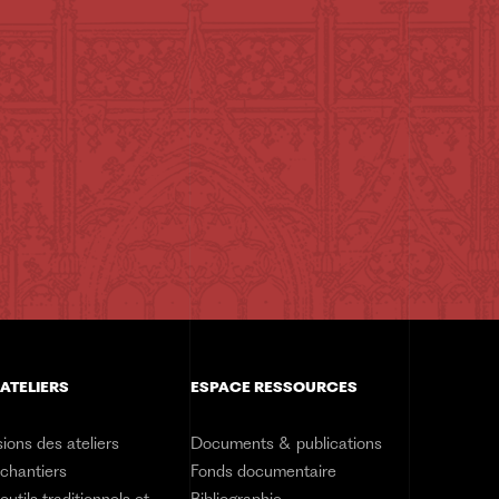
 ATELIERS
ESPACE RESSOURCES
ions des ateliers
Documents & publications
 chantiers
Fonds documentaire
outils traditionnels et
Bibliographie