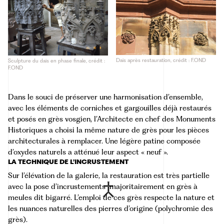
Dais après restauration, crédit : F.OND
Sculpture du dais en phase finale, crédit :
F.OND
Dans le souci de préserver une harmonisation d’ensemble,
avec les éléments de corniches et gargouilles déjà restaurés
et posés en grès vosgien, l’Architecte en chef des Monuments
Historiques a choisi la même nature de grès pour les pièces
architecturales à remplacer. Une légère patine composée
d’oxydes naturels a atténué leur aspect « neuf ».
LA TECHNIQUE DE L’INCRUSTEMENT
Sur l’élévation de la galerie, la restauration est très partielle
avec la pose d’
incrustements
majoritairement en grès à
meules dit bigarré. L’emploi de ces grès respecte la nature et
les nuances naturelles des pierres d’origine (polychromie des
grès).