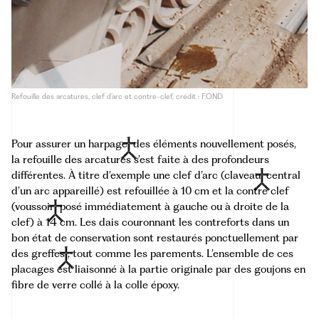
Refouille des arcatures, clef d’arc et contre-clef, crédit : F.OND
Pour assurer un
harpage
des éléments nouvellement posés,
la refouille des arcatures s’est faite à des profondeurs
différentes. À titre d’exemple une clef d’arc (
claveau
central
d’un arc appareillé) est refouillée à 10 cm et la contre clef
(
voussoir
posé immédiatement à gauche ou à droite de la
clef) à 14 cm. Les dais couronnant les contreforts dans un
bon état de conservation sont restaurés ponctuellement par
des
greffes
, tout comme les parements. L’ensemble de ces
placages est liaisonné à la partie originale par des goujons en
fibre de verre collé à la colle époxy.