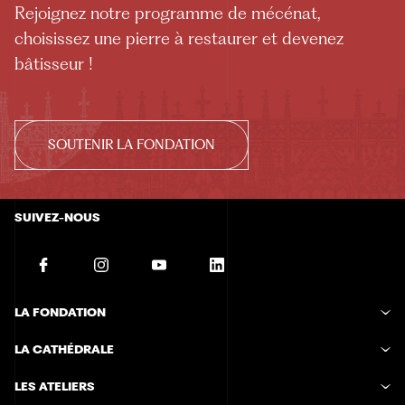
Rejoignez notre programme de mécénat,
choisissez une pierre à restaurer et devenez
bâtisseur !
SOUTENIR LA FONDATION
SUIVEZ-NOUS
LA FONDATION
Histoire de la Fondation
LA CATHÉDRALE
Missions de la Fondation
Étapes de construction
Fonctionnement de la Fondation
LES ATELIERS
Techniques de construction