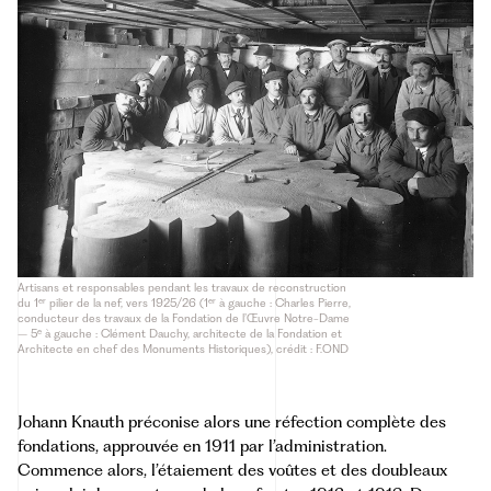
Artisans et responsables pendant les travaux de reconstruction
er
er
du 1
pilier de la nef, vers 1925/26 (1
à gauche : Charles Pierre,
conducteur des travaux de la Fondation de l’Œuvre Notre-Dame
e
– 5
à gauche : Clément Dauchy, architecte de la Fondation et
Architecte en chef des Monuments Historiques), crédit : F.OND
Johann Knauth préconise alors une réfection complète des
fondations, approuvée en 1911 par l’administration.
Commence alors, l’étaiement des voûtes et des doubleaux