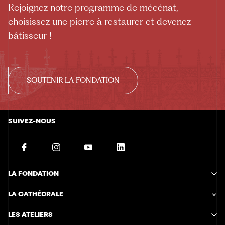
Rejoignez notre programme de mécénat,
choisissez une pierre à restaurer et devenez
bâtisseur !
SOUTENIR LA FONDATION
SUIVEZ-NOUS
LA FONDATION
Histoire de la Fondation
LA CATHÉDRALE
Missions de la Fondation
Étapes de construction
Fonctionnement de la Fondation
LES ATELIERS
Techniques de construction