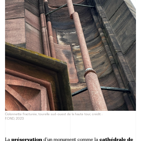
Colonnette fracturée, tourelle sud-ouest de la haute tour, crédit :
F.OND, 2023
La
préservation
d’un monument comme la
cathédrale de