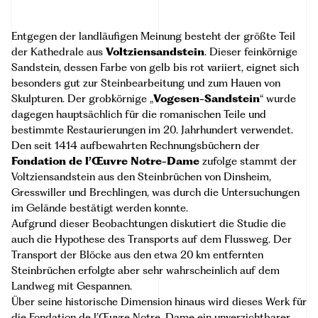
Entgegen der landläufigen Meinung besteht der größte Teil
der Kathedrale aus
Voltziensandstein
. Dieser feinkörnige
Sandstein, dessen Farbe von gelb bis rot variiert, eignet sich
besonders gut zur Steinbearbeitung und zum Hauen von
Skulpturen. Der grobkörnige „
Vogesen-Sandstein
“ wurde
dagegen hauptsächlich für die romanischen Teile und
bestimmte Restaurierungen im 20. Jahrhundert verwendet.
Den seit 1414 aufbewahrten Rechnungsbüchern der
Fondation de l’Œuvre Notre-Dame
zufolge stammt der
Voltziensandstein aus den Steinbrüchen von Dinsheim,
Gresswiller und Brechlingen, was durch die Untersuchungen
im Gelände bestätigt werden konnte.
Aufgrund dieser Beobachtungen diskutiert die Studie die
auch die Hypothese des Transports auf dem Flussweg. Der
Transport der Blöcke aus den etwa 20 km entfernten
Steinbrüchen erfolgte aber sehr wahrscheinlich auf dem
Landweg mit Gespannen.
Über seine historische Dimension hinaus wird dieses Werk für
die Fondation de l’Œuvre Notre-Dame ein unverzichtbarer