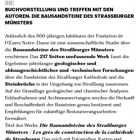
🇩🇪
BUCHVORSTELLUNG UND TREFFEN MIT DEN
AUTOREN: DIE BAUSANDSTEINE DES STRASSBURGER M
ÜNSTERS
Anlässlich des 800-jährigen Jubiläums der Fondation de
l’Œuvre Notre-Dame ist eine wissenschaftliche Studie über
die
Bausandsteine des Straßburger Münsters
erschienen. Das
217 Seiten umfassende Werk
fasst die
Ergebnisse jahrelanger
geologischer und
abbaugeschichtlicher und -technischer Forschungen
über die Sandsteine der Straßburger Kathedrale und die
Steinbrüche
in der Umgebung von Straßburg zusammen.
Auf der Grundlage geologischer und chemischer Analysen,
Feldaufnahmen und Archivauswertungen werden die Herkunft
und Beschaffenheit der Bausteine genau bestimmt und
Empfehlungen für zukünftige Restaurierungsarbeiten
formuliert.
Titel des Werks:
Die Bausandsteine des Straßburger
Münsters / Les grès de construction de la cathédrale
de Strasbourg
. Das reich mit Fotografien, Karten und