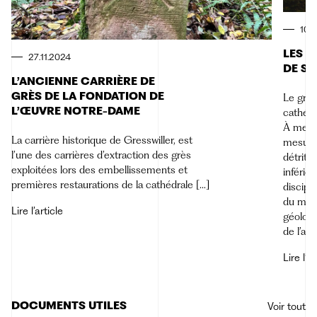
10.
LES G
27.11.2024
DE S
L’ANCIENNE CARRIÈRE DE
GRÈS DE LA FONDATION DE
Le grès
L’ŒUVRE NOTRE-DAME
cathédr
À meul
La carrière historique de Gresswiller, est
mesure
l’une des carrières d’extraction des grès
détriti
exploitées lors des embellissements et
inférie
premières restaurations de la cathédrale […]
discipl
du monu
Lire l’article
géologie
de l’art
Lire l’ar
DOCUMENTS UTILES
Voir tout