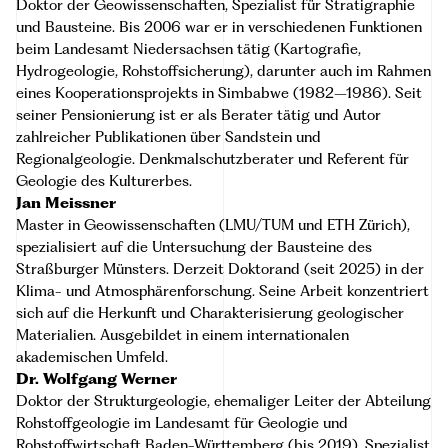
Doktor der Geowissenschaften, Spezialist für Stratigraphie
und Bausteine. Bis 2006 war er in verschiedenen Funktionen
beim Landesamt Niedersachsen tätig (Kartografie,
Hydrogeologie, Rohstoffsicherung), darunter auch im Rahmen
eines Kooperationsprojekts in Simbabwe (1982–1986). Seit
seiner Pensionierung ist er als Berater tätig und Autor
zahlreicher Publikationen über Sandstein und
Regionalgeologie. Denkmalschutzberater und Referent für
Geologie des Kulturerbes.
Jan Meissner
Master in Geowissenschaften (LMU/TUM und ETH Zürich),
spezialisiert auf die Untersuchung der Bausteine des
Straßburger Münsters. Derzeit Doktorand (seit 2025) in der
Klima- und Atmosphärenforschung. Seine Arbeit konzentriert
sich auf die Herkunft und Charakterisierung geologischer
Materialien. Ausgebildet in einem internationalen
akademischen Umfeld.
Dr. Wolfgang Werner
Doktor der Strukturgeologie, ehemaliger Leiter der Abteilung
Rohstoffgeologie im Landesamt für Geologie und
Rohstoffwirtschaft Baden-Württemberg (bis 2019). Spezialist