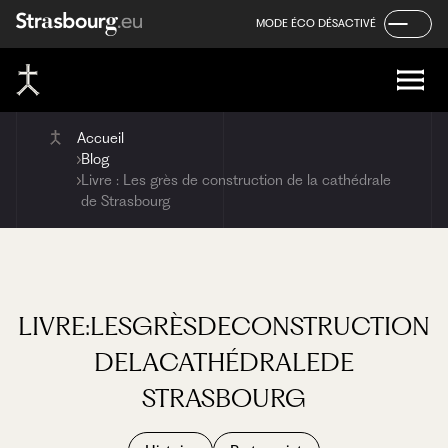
Panneau de gestion des cookies
Aller
Aller
Aller
MODE ÉCO DÉSACTIVÉ
au
au
au
contenu
menu
pied
de
page
Accueil
Blog
Livre : Les grès de construction de la cathédrale
de Strasbourg
LIVRE
:
LES
GRÈS
DE
CONSTRUCTION
DE
LA
CATHÉDRALE
DE
STRASBOURG