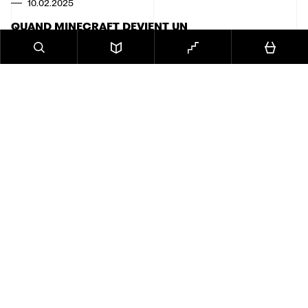
10.02.2025
QUAND MINECRAFT DEVIENT UN
OUTIL DE VALORISATION DU
PATRIMOINE ALSACIEN
Construire un château fort, une ville ou un village en
empilant des cubes dans Minecraft peut sembler
être un simple passe-temps. Mais pour TytaRex,
étudiant à Strasbourg, c’est bien plus que cela : c’est
une porte d’entrée vers l’histoire et l’architecture du
patrimoine alsacien [...]
Lire l'article
SUIVEZ-NOUS
LA FONDATION