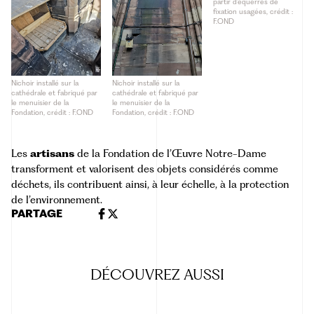
jusqu’au dernier
partir d’équerres de
centimètre, crédit : F.OND
fixation usagées, crédit :
F.OND
Nichoir installé sur la
Nichoir installé sur la
cathédrale et fabriqué par
cathédrale et fabriqué par
le menuisier de la
le menuisier de la
Fondation, crédit : F.OND
Fondation, crédit : F.OND
Les
artisans
de la Fondation de l’Œuvre Notre-Dame
transforment et valorisent des objets considérés comme
déchets, ils contribuent ainsi, à leur échelle, à la protection
de l’environnement.
PARTAGE
DÉCOUVREZ
AUSSI