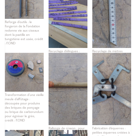
Reforge d’outils : le
forgeron de la Fondation
redonne vie aux ciseaux
dont la pastille en
tungstène est usée, crédit
: F.OND
Recyclage d’élingues :
Recyclage de mètres
transformées en
pliants : utilisés pour
dispositifs de protection
fabriquer des cales de
pour les blocs, crédit :
pose, crédit : F.OND
F.OND
Transformation d’une vieille
meule d’affûtage :
découpée pour produire
des briques de ponçage
ou brique de carborundum
pour égréser le grès,
crédit : F.OND
Rallonge de crayon : pour
Fabrication d’équerres :
prolonger son utilisation
petites équerres créées à